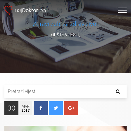
Zdravi zubi za zdrav život
OPŠTE VIJESTI
,
30
MAR
2017