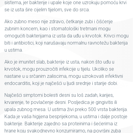
sistema, jer bakterije i upale koje one uzrokuju pomoću krvi
se iz usta šire cijelim tijelom, sve do srca.
Ako zubno meso nije zdravo, četkanje zubi i čišćenje
zubnim koncem, kao i stomatološki tretmani mogu
omogućiti bakterijama iz usta da uđu u krvotok. Krivci mogu
biti i antibiotici, koji narušavaju normalnu ravnotežu bakterija
u ustima.
Ako je imunitet slab, bakterije iz usta, nakon što uđu u
krvotok, mogu prouzročiti infekcije u tijelu. Ukoliko se
nastane u u srčanim zaliscima, mogu uzrokovati infektivni
endocarditis, koji je najčešći u ljudi srednje i starije dobi.
Najčešći simptomi bolesti desni su loš zadah, karijes,
krvarenje, te povlačenje desni. Posljedica je gingivitis ili
upala zubnog mesa. U ustima živi preko 500 vrsta bakterija.
Kada je vaša higijena besprijekorna, u ustima i dalje postoje
bakterije. Bakterije zajedno sa proteinima i šećerima iz
hrane koju svakodnevno konzumiramo, na površini zuba