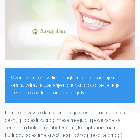
Ovom porukom želimo naglasiti da je ulaganje u
oralnu zdravlje ulaganje u cjelokupno zdravlje te je
treba provoditi od ranog djetinjstva.
Izrazito je važno da upoznamo javnost s time da bolesti
desni, tj. bolesti zubnog mesa mogu biti povezane sa
šećernom bolesti (dijabetesom) , komplikacijama u
trudnoći, bolestima krvožilnog i dišnog (respiratornog)