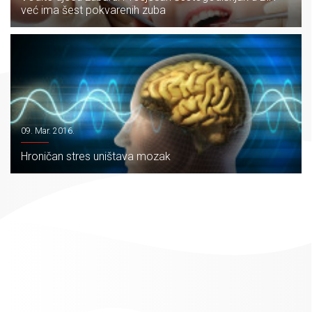
već ima šest pokvarenih zuba
09. Mar. 2016.
Hroničan stres uništava mozak