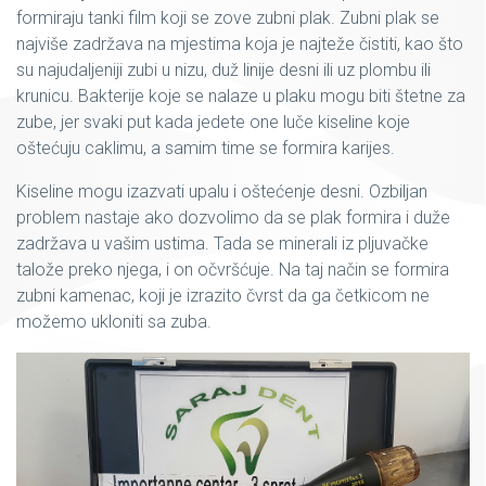
formiraju tanki film koji se zove zubni plak. Zubni plak se
najviše zadržava na mjestima koja je najteže čistiti, kao što
su najudaljeniji zubi u nizu, duž linije desni ili uz plombu ili
krunicu. Bakterije koje se nalaze u plaku mogu biti štetne za
zube, jer svaki put kada jedete one luče kiseline koje
oštećuju caklimu, a samim time se formira karijes.
Kiseline mogu izazvati upalu i oštećenje desni. Ozbiljan
problem nastaje ako dozvolimo da se plak formira i duže
zadržava u vašim ustima. Tada se minerali iz pljuvačke
talože preko njega, i on očvršćuje. Na taj način se formira
zubni kamenac, koji je izrazito čvrst da ga četkicom ne
možemo ukloniti sa zuba.