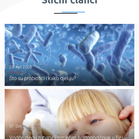
29. Apr. 2020.
Što su probiotici i kako djeluju?
07. Oct. 2015.
Vodite djecu zubaru: Prosječan šestogodišnjak u BiH