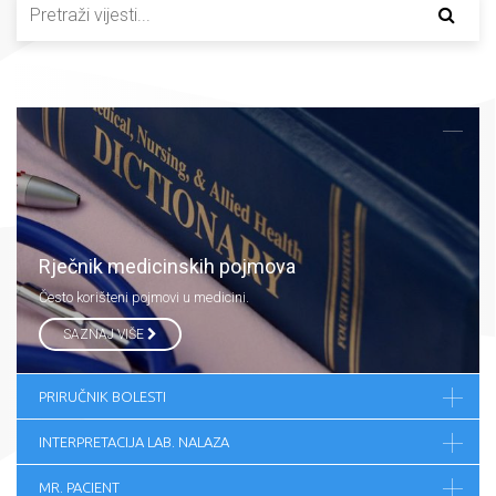
Rječnik medicinskih pojmova
Često korišteni pojmovi u medicini.
SAZNAJ VIŠE
PRIRUČNIK BOLESTI
INTERPRETACIJA LAB. NALAZA
MR. PACIENT