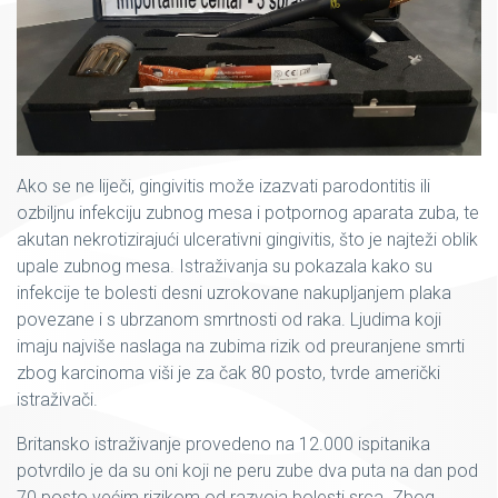
Ako se ne liječi, gingivitis može izazvati parodontitis ili
ozbiljnu infekciju zubnog mesa i potpornog aparata zuba, te
akutan nekrotizirajući ulcerativni gingivitis, što je najteži oblik
upale zubnog mesa. Istraživanja su pokazala kako su
infekcije te bolesti desni uzrokovane nakupljanjem plaka
povezane i s ubrzanom smrtnosti od raka. Ljudima koji
imaju najviše naslaga na zubima rizik od preuranjene smrti
zbog karcinoma viši je za čak 80 posto, tvrde američki
istraživači.
Britansko istraživanje provedeno na 12.000 ispitanika
potvrdilo je da su oni koji ne peru zube dva puta na dan pod
70 posto većim rizikom od razvoja bolesti srca. Zbog