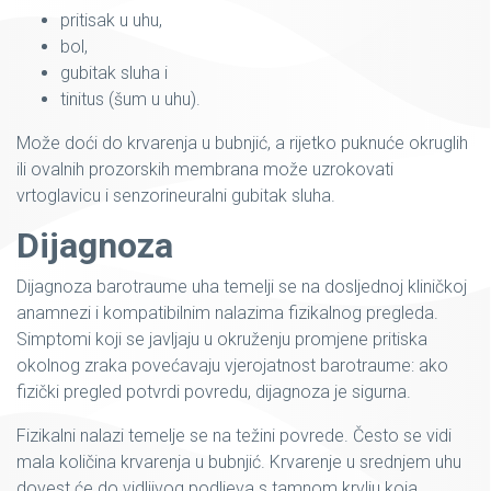
pritisak u uhu,
bol,
gubitak sluha i
tinitus (šum u uhu).
Može doći do krvarenja u bubnjić, a rijetko puknuće okruglih
ili ovalnih prozorskih membrana može uzrokovati
vrtoglavicu i senzorineuralni gubitak sluha.
Dijagnoza
Dijagnoza barotraume uha temelji se na dosljednoj kliničkoj
anamnezi i kompatibilnim nalazima fizikalnog pregleda.
Simptomi koji se javljaju u okruženju promjene pritiska
okolnog zraka povećavaju vjerojatnost barotraume: ako
fizički pregled potvrdi povredu, dijagnoza je sigurna.
Fizikalni nalazi temelje se na težini povrede. Često se vidi
mala količina krvarenja u bubnjić. Krvarenje u srednjem uhu
dovest će do vidljivog podljeva s tamnom krvlju koja