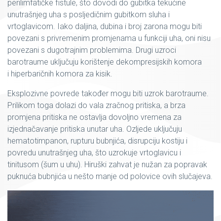
perilimfatičke fistule, što dovodi do gubitka tekućine
unutrašnjeg uha s posljedičnim gubitkom sluha i
vrtoglavicom. Iako daljina, dubina i broj zarona mogu biti
povezani s privremenim promjenama u funkciji uha, oni nisu
povezani s dugotrajnim problemima. Drugi uzroci
barotraume uključuju korištenje dekompresijskih komora
i hiperbaričnih komora za kisik.
Eksplozivne povrede također mogu biti uzrok barotraume.
Prilikom toga dolazi do vala zračnog pritiska, a brza
promjena pritiska ne ostavlja dovoljno vremena za
izjednačavanje pritiska unutar uha. Ozljede uključuju
hematotimpanon, rupturu bubnjića, disrupciju kostiju i
povredu unutrašnjeg uha, što uzrokuje vrtoglavicu i
tinitusom (šum u uhu). Hiruški zahvat je nužan za popravak
puknuća bubnjića u nešto manje od polovice ovih slučajeva.