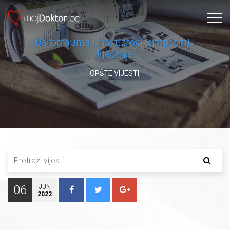
Barotrauma uha: uzroci, simptomi i
liječenje
OPŠTE VIJESTI
,
06
JUN
2022