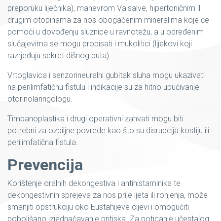
preporuku liječnika), manevrom Valsalve, hipertoničnim ili
drugim otopinama za nos obogaćenim mineralima koje će
pomoći u dovođenju sluznice u ravnotežu, a u određenim
slučajevima se mogu propisati i mukolitici (lijekovi koji
razrjeđuju sekret dišnog puta).
Vrtoglavica i senzorineuralni gubitak sluha mogu ukazivati ​​
na perilimfatičnu fistulu i indikacije su za hitno upućivanje
otorinolaringologu.
Timpanoplastika i drugi operativni zahvati mogu biti
potrebni za ozbiljne povrede kao što su disrupcija kostiju ili
perilimfatična fistula.
Prevencija
Korištenje oralnih dekongestiva i antihistaminika te
dekongestivnih sprejeva za nos prije ljeta ili ronjenja, može
smanjiti opstrukciju oko Eustahijeve cijevi i omogućiti
poboljšano izjednačavanje pritiska. Za poticanje učestalog