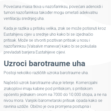
Povećana masa tkiva u nazofarinksu, povećani adenoidi i
tumori nazofarinksa također mogu ometati adekvatnu
ventilaciju srednjeg uha.
Kada je razlika u pritisku velika, zrak se može potisnuti kroz
Eustahijevu cijev u srednje uho kako bi se izjednačio
pritisak. Može se stvoriti pozitivan pritisak u nosu i
nazofarinksu (Valsalvin manevar) kako bi se pokušala
prevladati barijera Eustahijeve cijevi.
Uzroci barotraume uha
Postoji nekoliko različitih uzroka barotraume uha.
Najčešći uzrok barotraume uha je letenje. Komercijalni
zrakoplovi imaju kabine pod prritiskom, s prritiskom
općenito jednakim onom na 7000 do 10.000 stopa, a ne na
nivou mora. Vanjski barometarski pritisak opada kako se
ravnina uzdiže. Obično je ova promjena postupna i