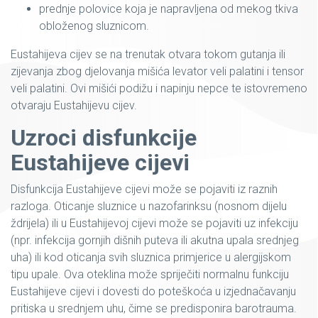
prednje polovice koja je napravljena od mekog tkiva
obloženog sluznicom.
Eustahijeva cijev se na trenutak otvara tokom gutanja ili
zijevanja zbog djelovanja mišića levator veli palatini i tensor
veli palatini. Ovi mišići podižu i napinju nepce te istovremeno
otvaraju Eustahijevu cijev.
Uzroci disfunkcije
Eustahijeve cijevi
Disfunkcija Eustahijeve cijevi može se pojaviti iz raznih
razloga. Oticanje sluznice u nazofarinksu (nosnom dijelu
ždrijela) ili u Eustahijevoj cijevi može se pojaviti uz infekciju
(npr. infekcija gornjih dišnih puteva ili akutna upala srednjeg
uha) ili kod oticanja svih sluznica primjerice u alergijskom
tipu upale. Ova oteklina može spriječiti normalnu funkciju
Eustahijeve cijevi i dovesti do poteškoća u izjednačavanju
pritiska u srednjem uhu, čime se predisponira barotrauma.