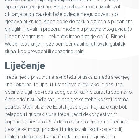
ispunjava srednje uho. Blage ozljede mogu uzrokovati
oticanje bubnjića, dok teže ozljede mogu dovesti do
njegova puknuća. Kada dođe do teških ozljeda s pucanjem
okruglih ili ovalnih prozora, može biti prisutna vrtoglavica (s
ili bez nistagmusa – nekontrolirano trzanje očiju). Rinne i
Weber testiranje može pomoći klasificirati svaki gubitak
sluha, kao provodni ili senzorineuralni.
Liječenje
Treba liječiti prisutnu neravnotežu pritiska između srednjeg
uha i okoline, te upalu Eustahijeve cijevi, ako je prisutna.
Većina drugih povreda zbog barotraume zarastu spontano.
Antibiotici nisu indicirani, a analgetike treba koristiti prema
potrebi. Otok sluznice Eustahijeve cijevi koji uzrokuje bol,
nelagodu i gubitak sluha treba liječiti dekongestivnim
kapima za nos kroz 5-7 dana ovisno o preporuci liječnika
(poslije se mogu propisati i intranazalni kortikosteroidi),
oralnim dekongestivima (kratkotrajno i isključivo na