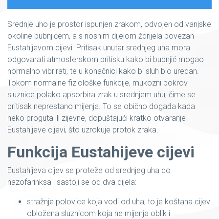
Srednje uho je prostor ispunjen zrakom, odvojen od vanjske
okoline bubnjićem, a s nosnim dijelom ždrijela povezan
Eustahijevom cijevi. Pritisak unutar srednjeg uha mora
odgovarati atmosferskom pritisku kako bi bubnjić mogao
normalno vibrirati, te u konačnici kako bi sluh bio uredan.
Tokom normalne fiziološke funkcije, mukozni pokrov
sluznice polako apsorbira zrak u srednjem uhu, čime se
pritisak neprestano mijenja. To se obično događa kada
neko proguta ili zijevne, dopuštajući kratko otvaranje
Eustahijeve cijevi, što uzrokuje protok zraka.
Funkcija Eustahijeve cijevi
Eustahijeva cijev se proteže od srednjeg uha do
nazofarinksa i sastoji se od dva dijela:
stražnje polovice koja vodi od uha; to je koštana cijev
obložena sluznicom koja ne mijenja oblik i