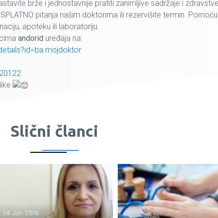
stavite brže i jednostavnije pratiti zanimljive sadržaje i zdravstv
BESPLATNO pitanja našim doktorima ili rezervišite termin. Pomoću
ciju, apoteku ili laboratoriju.
nicima
andorid
uređaja na:
details?id=ba.mojdoktor
920122
like
Slični članci
14. Jun. 2018.