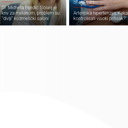
07. Mar. 2022.
Dr. Midheta Bijedić: Solarij je
kriv za melanom, problem su
Arterijska hipertenzija: Kak
"divlji" kozmetički saloni
kontrolisati visoki pritisak?