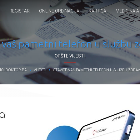
REGISTAR
ONLINE ORDINACIJA
KARTICA
MEDICINA A
 vaš pametni telefon u službu z
OPŠTE VIJESTI
,
OJDOKTOR.BA
VIJESTI
STAVITE VAŠ PAMETNI TELEFON U SLUŽBU ZDRAV