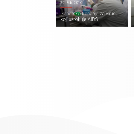
29. Feb. 2016.
Genetsko liječenje za virus
koji uzrokuje AIDS