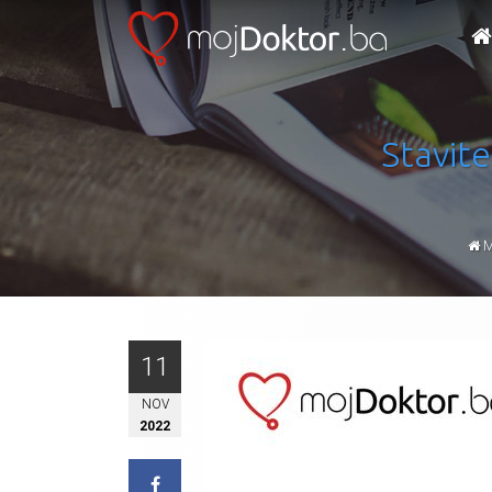
Stavite
M
11
NOV
2022