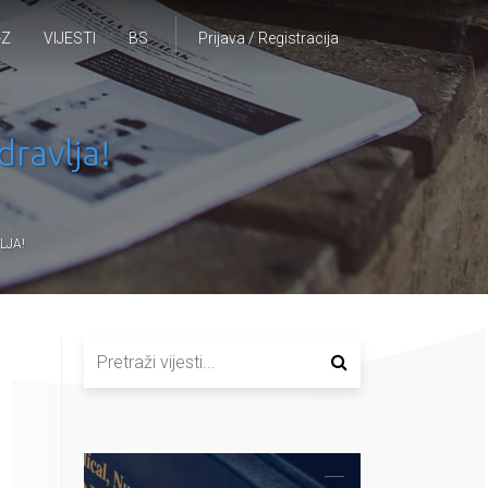
-Z
VIJESTI
BS
Prijava / Registracija
dravlja!
LJA!