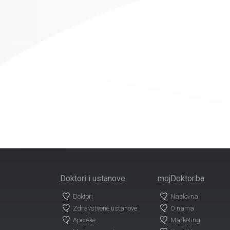
Doktori i ustanove
mojDoktor.ba
Doktori
Naslovna
Zdravstvene ustanove
O nama
Apoteke
Marketing