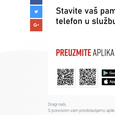
Dragi naši,
S ponosom vam predstavljamo aplikac