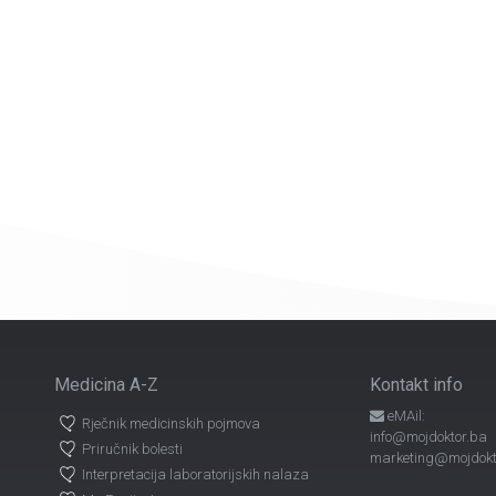
Medicina A-Z
Kontakt info
eMAil:
Rječnik medicinskih pojmova
info@mojdoktor.ba
Priručnik bolesti
marketing@mojdokt
Interpretacija laboratorijskih nalaza