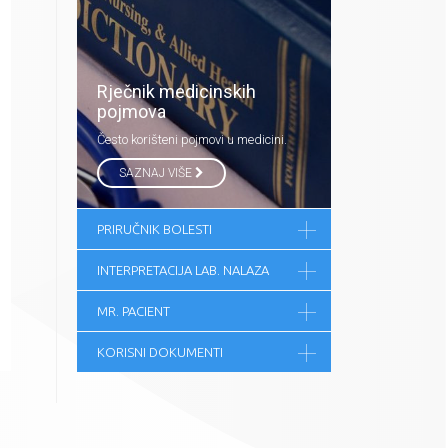
Rječnik medicinskih
pojmova
Često korišteni pojmovi u medicini.
SAZNAJ VIŠE
PRIRUČNIK BOLESTI
INTERPRETACIJA LAB. NALAZA
MR. PACIENT
KORISNI DOKUMENTI