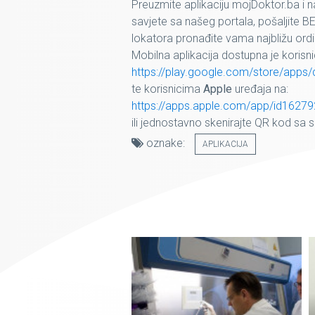
Preuzmite aplikaciju mojDoktor.ba i na
savjete sa našeg portala, pošaljite 
lokatora pronađite vama najbližu ordina
Mobilna aplikacija dostupna je koris
https://play.google.com/store/apps/
te korisnicima
Apple
uređaja na:
https://apps.apple.com/app/id1627
ili jednostavno skenirajte QR kod sa s
oznake:
APLIKACIJA