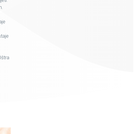
eti.
m.
aje
staje
Oštra