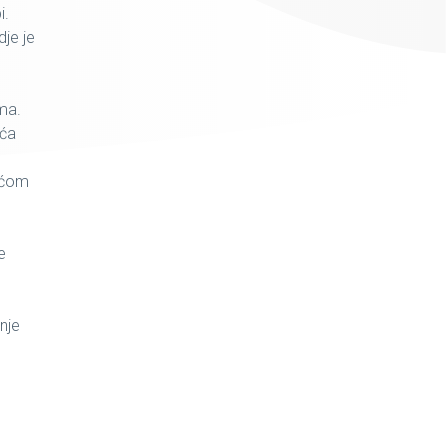
i.
dje je
ema.
aća
noćom
e
.
nje