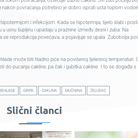
ta tokom povraćanja, oštećuje zubnu caklinu. Svi zubi počinju bolj
mah nakon povraćanja potrebno je dobro isprati usta toplom vodo
ipotermijom i infekcijom. Kada se hipotermija, tijelo slabi i post
iru u usnu šupljinu i upadaju u praznine između desni i zuba. Na
va se reprodukcija povećava, a pojavljuje se upala. Zubobolja po
lade može biti hladno piće na povišenoj tjelesnoj temperaturi. 
ti do pucanja cakline, pa čak i gubitka cakline. I to se događa s
REHLADE
GRIPA
CAKLINA
MUČNINA
ŽELUDAC
Slični članci