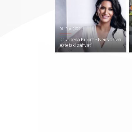
01. Dec. 2022.
Dr. Jelena Krčum - Neinvazivni
estetski zahvati