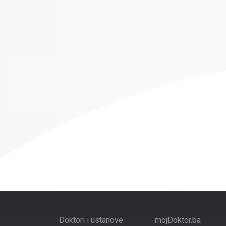
Doktori i ustanove
mojDoktor.ba