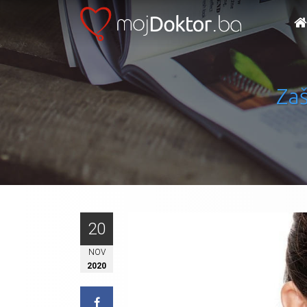
Zaš
20
NOV
2020