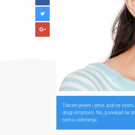
Tokom jeseni i zime, ljudi se često 
drugi simptomi. No, ponekad se dog
nema oštećenja.