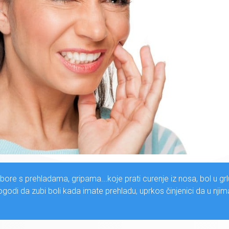
bore s prehladama, gripama...koje prati curenje iz nosa, bol u grlu
odi da zubi boli kada imate prehladu, uprkos činjenici da u njim