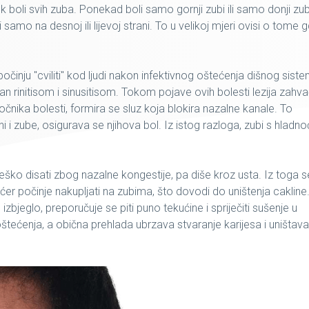
 boli svih zuba. Ponekad boli samo gornji zubi ili samo donji zub
samo na desnoj ili lijevoj strani. To u velikoj mjeri ovisi o tome g
činju "cviliti" kod ljudi nakon infektivnog oštećenja dišnog sist
rinitisom i sinusitisom. Tokom pojave ovih bolesti lezija zahv
čnika bolesti, formira se sluz koja blokira nazalne kanale. To
i i zube, osigurava se njihova bol. Iz istog razloga, zubi s hlad
teško disati zbog nazalne kongestije, pa diše kroz usta. Iz toga s
ećer počinje nakupljati na zubima, što dovodi do uništenja cakline
izbjeglo, preporučuje se piti puno tekućine i spriječiti sušenje u
tećenja, a obična prehlada ubrzava stvaranje karijesa i uništava