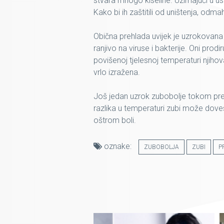
stvara mnogo kiseline. Uzimajući u us
Kako bi ih zaštitili od uništenja, od
Obična prehlada uvijek je uzrokovana h
ranjivo na viruse i bakterije. Oni prod
povišenoj tjelesnoj temperaturi njiho
vrlo izražena.
Još jedan uzrok zubobolje tokom preh
razlika u temperaturi zubi može doves
oštrom boli.
oznake:
ZUBOBOLJA
ZUBI
P