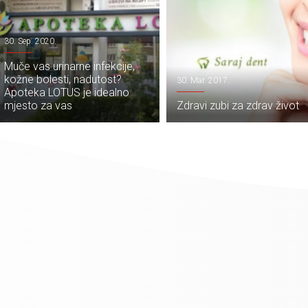
30. Sep. 2020.
Muče vas urinarne infekcije,
kožne bolesti, nadutost?
30. Mar. 2017.
Apoteka LOTUS je idealno
mjesto za vas
Zdravi zubi za zdrav život