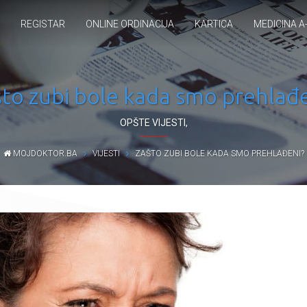
REGISTAR
ONLINE ORDINACIJA
KARTICA
MEDICINA A
to zubi bole kada smo prehlađ
OPŠTE VIJESTI
,
MOJDOKTOR.BA
VIJESTI
ZAŠTO ZUBI BOLE KADA SMO PREHLAĐENI?