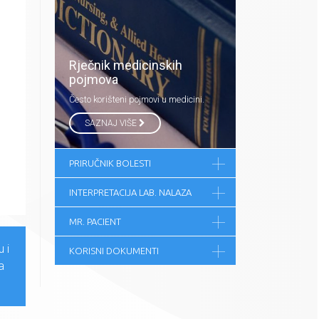
Rječnik medicinskih
pojmova
Često korišteni pojmovi u medicini.
SAZNAJ VIŠE
PRIRUČNIK BOLESTI
INTERPRETACIJA LAB. NALAZA
MR. PACIENT
 i
KORISNI DOKUMENTI
a