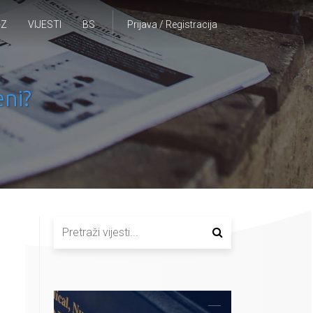
-Z
VIJESTI
BS
Prijava / Registracija
eni?