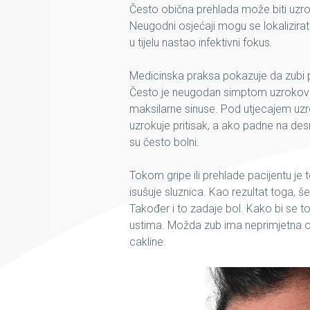
Često obična prehlada može biti uzrok
Neugodni osjećaji mogu se lokalizirati 
u tijelu nastao infektivni fokus.
Medicinska praksa pokazuje da zubi po
Često je neugodan simptom uzrokovan 
maksilarne sinuse. Pod utjecajem uzro
uzrokuje pritisak, a ako padne na desn
su često bolni.
Tokom gripe ili prehlade pacijentu je 
isušuje sluznica. Kao rezultat toga, š
Također i to zadaje bol. Kako bi se to 
ustima. Možda zub ima neprimjetna oš
cakline.