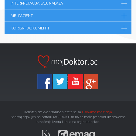
INTERPRETACIJA LAB. NALAZA
MR. PACIENT
KORISNI DOKUMENTI
Ka-Agencija
Copyright 2026 All Right Reserved
Korištenjem ove stranice slažete se sa
Uslovima korištenja
Sadržaj objavljen na portalu MOJDOKTOR.BA se može prenositi uz obavezno
navođenje izvora i linka na orginalni tekst.