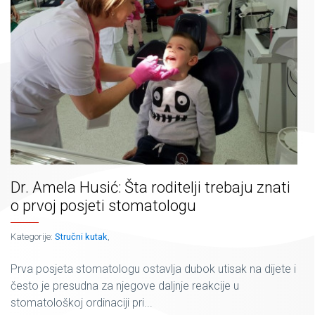
Dr. Amela Husić: Šta roditelji trebaju znati
o prvoj posjeti stomatologu
Kategorije:
Stručni kutak
,
Prva posjeta stomatologu ostavlja dubok utisak na dijete i
često je presudna za njegove daljnje reakcije u
stomatološkoj ordinaciji pri...