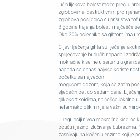
jućih lijekova bolest može preći u hroni
zglobovima, destruktivnim promjenama
zglobova posljedica su prisustva tofus
3 godine trajanja bolesti i najčešće se
Oko 20% bolesnika sa gihtom ima uro
Ciljevi liječenja gihta su liječenje akut
spriječavanje budućih napada i zadrž
mokraćne kiseline u serumu u grani
napada se danas najviše koriste neste
početku sa najvećom
mogućom dozom, koja se zatim post
sljedećih pet do sedam dana. Liječen
glikokortikoidima, najčešće lokalno 
nefarmakoloških mjera važni su mirova
U regulaciji nivoa mokraćne kiseline kor
potiču njezino izlučivanje bubrezima. 
zasnivaju na kočenju enzima koji je p