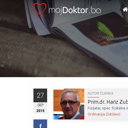
27
AUTOR ČLANKA
Prim.dr. Hariz Zu
SEP
Fizijatar, spec. fizikaln
2015
Ordinacija Zubčević