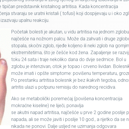
e tipičan predstavnik kristalnog artritisa. Kada koncentracija
ja stvaraju se uratni kristali ( tofusi) koji dospijevaju u i oko z
i izazivaju upalnu reakciju.
Početak bolesti je akutan, u vidu artritisa na jednom zglobu
najčešće na nožnom palcu. Može da zahvati i druge zglo
stopala, skočni zglob, rijeđe koljeno ili neki zglob na gornji
ekstremitetima, što je češće kod žena. Zapaljenje se razvij
toku 24 sata i traje nekoliko dana do dvije sedmice. Bol u
zglobu je intenzivan, otok je topao i crveno lividan. Bolesni
može imati i opšte simptome: povišenu temperaturu, grozn
Po prestanku artritisa bolesnik je bez ikakvih tegoba, odn
artritis ulazi u potpunu remisiju do narednog recidiva.
Ako se metabolički poremećaj (povišena koncentracija
mokraćne kiseline) ne liječi, ponavlja
se akutni napad artritisa, najčešće u prve 2 godine poslije 
napada, ali se može javiti i poslije 10 god., a rijetko da se
nikada ne ponovi. Dalje usljed ne uzimanja odgovara