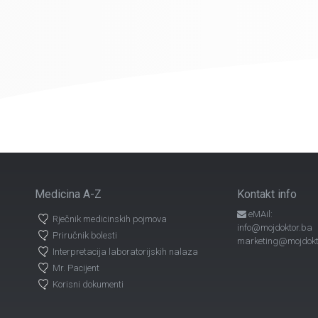
Medicina A-Z
Kontakt info
eMAil:
Rječnik medicinskih pojmova
info@mojdoktor.ba
Priručnik bolesti
marketing@mojdokt
Interpretacija laboratorijskih nalaza
Mr. Pacijent
Korisni dokumenti