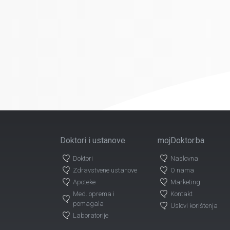
Doktori i ustanove
mojDoktor.ba
Doktori
Naslovna
Zdravstvene ustanove
O nama
Apoteke
Marketing
Med. oprema i
Kontakt
pomagala
Uslovi korištenja
Laboratorije