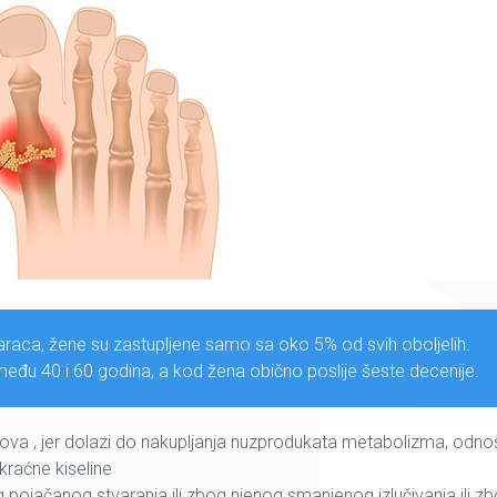
škaraca, žene su zastupljene samo sa oko 5% od svih oboljelih.
među 40 i 60 godina, a kod žena obično poslije šeste decenije.
ova , jer dolazi do nakupljanja nuzprodukata metabolizma, odn
raćne kiseline
pojačanog stvaranja ili zbog njenog smanjenog izlučivanja ili z