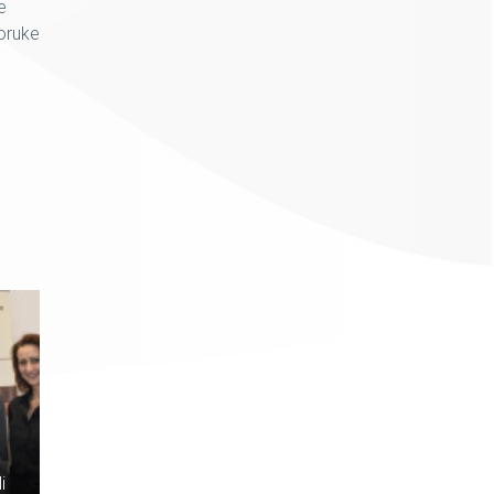
e
poruke
i