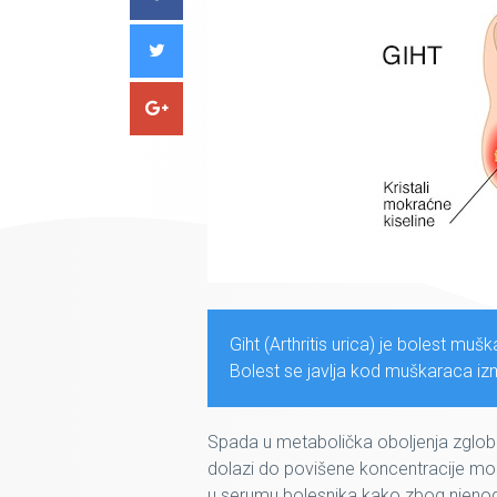
Giht (Arthritis urica) je bolest mu
Bolest se javlja kod muškaraca iz
Spada u metabolička oboljenja zglob
dolazi do povišene koncentracije mok
u serumu bolesnika kako zbog njenog 