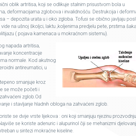
čni oblik artritisa, koji se odlikuje stalnim prisustvom bola u
, deformacijama zglobova i invalidnošću. Destrukcija i deform
a – depozita urata u i oko zgloba. Tofusi se obično javljaju posli
 vide na ušnoj školjci, laktu ,koljenima.predjelu pete, prstima šaka
litijazu ( pojava kamenaca u mokraćnom sistemu).
nog napada artritisa,
avanje koncentracije
cama normale. Kod akutnog
roidni antireumatici, u
epeno smanjuje kroz
je se može početi i
u zahvaćeni zglob.Od
nje i stavljanje hladnih obloga na zahvaćeni zglob.
iste se dvije vrste lijekova : oni koji smanjuju njezinu prozvodnju 
Najviše se koriste adenuric i alupurinol čiji se mehanizmi djelovan
otreban u sintezi mokraćne kiseline.