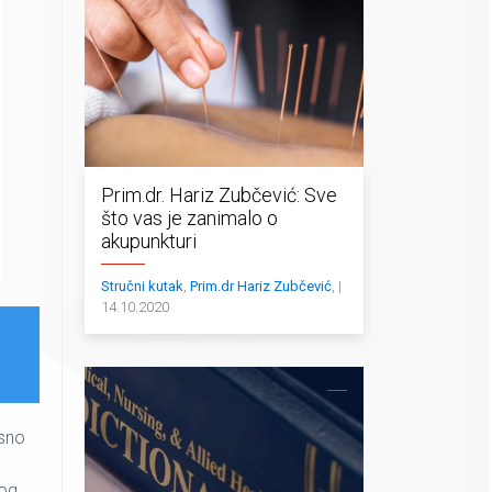
Prim.dr. Hariz Zubčević: Sve
što vas je zanimalo o
akupunkturi
Stručni kutak
,
Prim.dr Hariz Zubčević
, |
14.10.2020
osno
bog