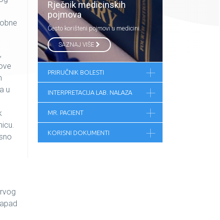
Rječnik medicinskih
pojmova
globne
Često korišteni pojmovi u medicini.
SAZNAJ VIŠE
,
bove
PRIRUČNIK BOLESTI
m
a u
INTERPRETACIJA LAB. NALAZA
k
MR. PACIENT
icu.
KORISNI DOKUMENTI
osno
prvog
 napad