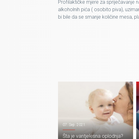
Profilaktičke mjere za spriječavanje 
alkoholnih pića ( osobito piva), uzima
bi bile da se smanje količine mesa, p
07. Sep. 2021.
Šta je vantjelesna oplodnja?