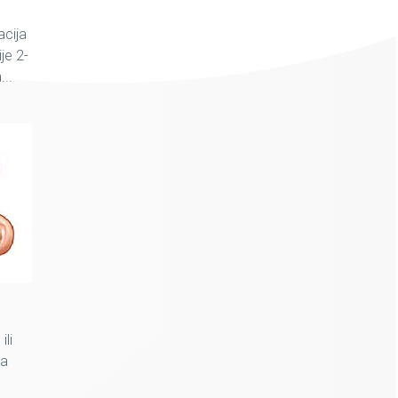
acija
je 2-
...
ili
ja