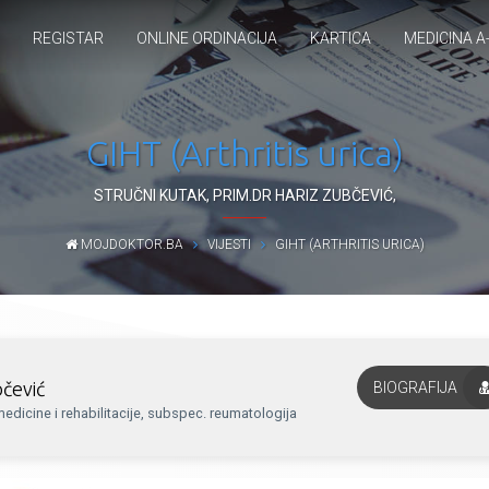
REGISTAR
ONLINE ORDINACIJA
KARTICA
MEDICINA A
GIHT (Arthritis urica)
STRUČNI KUTAK
,
PRIM.DR HARIZ ZUBČEVIĆ
,
MOJDOKTOR.BA
VIJESTI
GIHT (ARTHRITIS URICA)
bčević
BIOGRAFIJA
e medicine i rehabilitacije, subspec. reumatologija