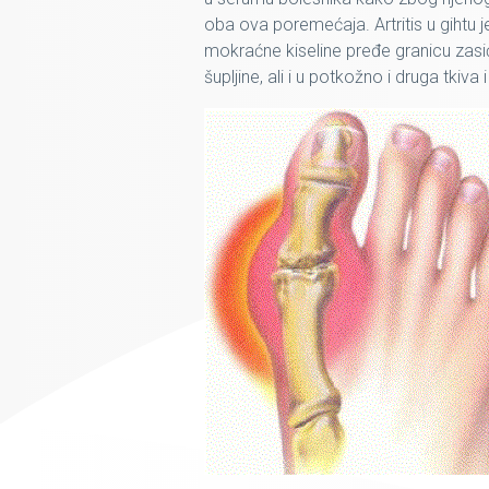
oba ova poremećaja. Artritis u gihtu j
mokraćne kiseline pređe granicu zasićen
šupljine, ali i u potkožno i druga tkiva 