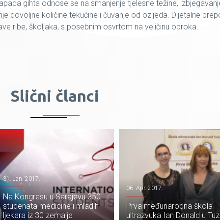
napada gihta odnose se na smanjenje tjelesne težine, izbjegavanj
nje dovoljne količine tekućine i čuvanje od ozljeda. Dijetalne pre
lave ribe, školjaka, s posebnim osvrtom na veličinu obroka.
Slični članci
31. Jan. 2017.
06. Apr. 2017.
Na Kongresu u Sarajevu 350
studenata medicine i mladih
Prva međunarodna škola
ljekara iz 30 zemalja
ultrazvuka Ian Donald u Tuzl