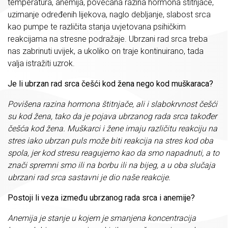
temperatura, anemija, povećana razina hormona štitnjače,
uzimanje određenih lijekova, naglo debljanje, slabost srca
kao pumpe te različita stanja uvjetovana psihičkim
reakcijama na stresne podražaje. Ubrzani rad srca treba
nas zabrinuti uvijek, a ukoliko on traje kontinuirano, tada
valja istražiti uzrok.
Je li ubrzan rad srca češći kod žena nego kod muškaraca?
Povišena razina hormona štitnjače, ali i slabokrvnost češći
su kod žena, tako da je pojava ubrzanog rada srca također
češća kod žena. Muškarci i žene imaju različitu reakciju na
stres iako ubrzan puls može biti reakcija na stres kod oba
spola, jer kod stresu reagujemo kao da smo napadnuti, a to
znači spremni smo ili na borbu ili na bijeg, a u oba slučaja
ubrzani rad srca sastavni je dio naše reakcije.
Postoji li veza između ubrzanog rada srca i anemije?
Anemija je stanje u kojem je smanjena koncentracija