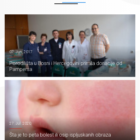
07. Jun. 2017.
Porodilišta u Bosni i Hercegovini primila donacije od
Pampersa
27. Jul. 2020.
Šta je to peta bolest ili osip ispljuskanih obraza