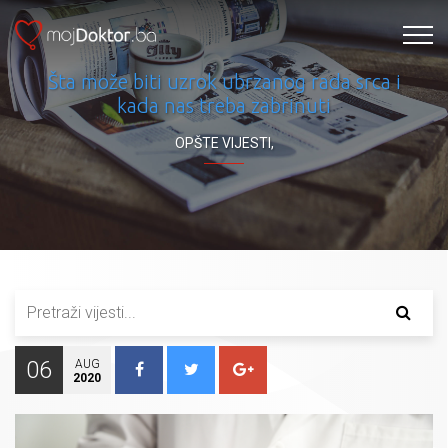
Šta može biti uzrok ubrzanog rada srca i
kada nas treba zabrinuti
OPŠTE VIJESTI
,
06
AUG
2020