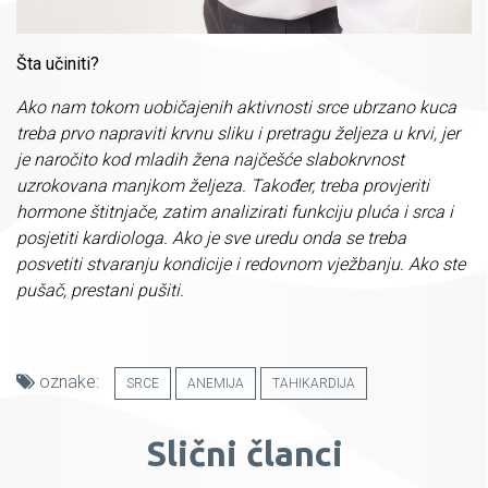
Šta učiniti?
Ako nam tokom uobičajenih aktivnosti srce ubrzano kuca
treba prvo napraviti krvnu sliku i pretragu željeza u krvi, jer
je naročito kod mladih žena najčešće slabokrvnost
uzrokovana manjkom željeza. Također, treba provjeriti
hormone štitnjače, zatim analizirati funkciju pluća i srca i
posjetiti kardiologa. Ako je sve uredu onda se treba
posvetiti stvaranju kondicije i redovnom vježbanju. Ako ste
pušač, prestani pušiti.
oznake:
SRCE
ANEMIJA
TAHIKARDIJA
Slični članci