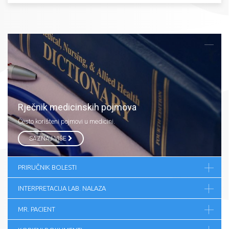
Rječnik medicinskih pojmova
Često korišteni pojmovi u medicini.
SAZNAJ VIŠE
PRIRUČNIK BOLESTI
INTERPRETACIJA LAB. NALAZA
MR. PACIENT