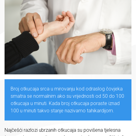
Broj otkucaja srca u mirovanju kod odraslog čovjeka
smatra se normalnim ako su vrijednosti od 50 do 100
otkucaja u minuti. Kada broj otkucaja poraste iznad
100 u minuti takvo stanje nazivamo tahikardijom.
Najčešći razlozi ubrzanih otkucaja su povišena tjelesna