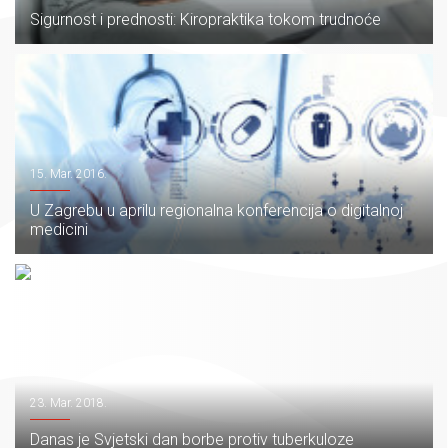
Sigurnost i prednosti: Kiropraktika tokom trudnoće
15. Mar. 2016.
U Zagrebu u aprilu regionalna konferencija o digitalnoj
medicini
23. Mar. 2018.
Danas je Svjetski dan borbe protiv tuberkuloze