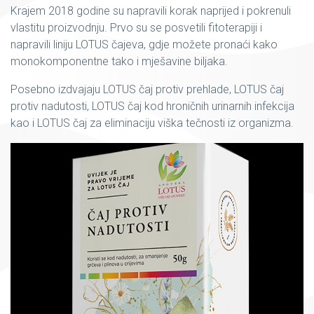
Krajem 2018 godine su napravili korak naprijed i pokrenuli
vlastitu proizvodnju. Prvo su se posvetili fitoterapiji i
napravili liniju LOTUS čajeva, gdje možete pronaći kako
monokomponentne tako i mješavine biljaka.
Posebno izdvajaju LOTUS čaj protiv prehlade, LOTUS čaj
protiv nadutosti, LOTUS čaj kod hroničnih urinarnih infekcija
kao i LOTUS čaj za eliminaciju viška tečnosti iz organizma.