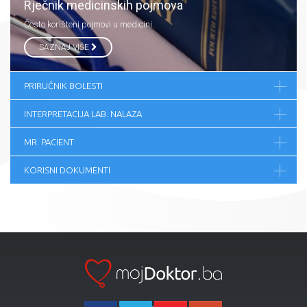
Rječnik medicinskih pojmova
Često korišteni pojmovi u medicini.
SAZNAJ VIŠE
PRIRUČNIK BOLESTI
INTERPRETACIJA LAB. NALAZA
MR. PACIENT
KORISNI DOKUMENTI