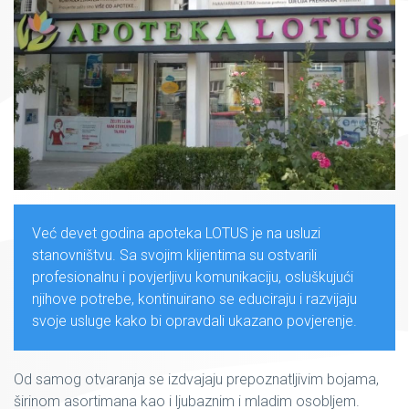
Već devet godina apoteka LOTUS je na usluzi
stanovništvu. Sa svojim klijentima su ostvarili
profesionalnu i povjerljivu komunikaciju, osluškujući
njihove potrebe, kontinuirano se educiraju i razvijaju
svoje usluge kako bi opravdali ukazano povjerenje.
Od samog otvaranja se izdvajaju prepoznatljivim bojama,
širinom asortimana kao i ljubaznim i mladim osobljem.