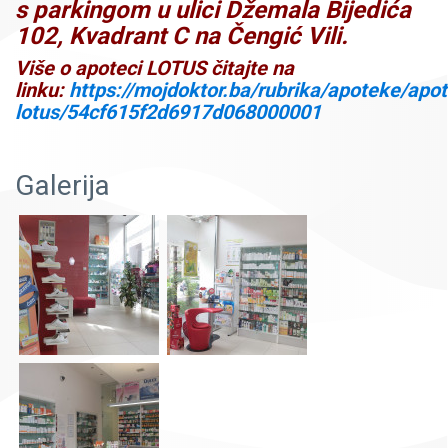
s parkingom u ulici Džemala Bijedića
102, Kvadrant C na Čengić Vili.
Više o apoteci LOTUS čitajte na
linku:
https://mojdoktor.ba/rubrika/apoteke/apo
lotus/54cf615f2d6917d068000001
Galerija