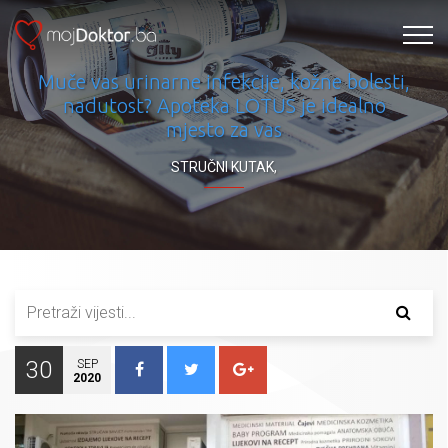
Muče vas urinarne infekcije, kožne bolesti,
nadutost? Apoteka LOTUS je idealno
mjesto za vas
STRUČNI KUTAK
,
30
SEP
2020