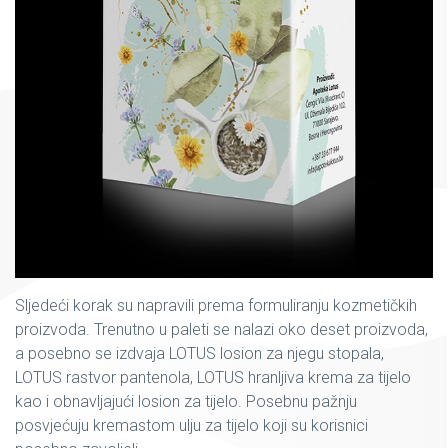
Sljedeći korak su napravili prema formuliranju kozmetičkih
proizvoda. Trenutno u paleti se nalazi oko deset proizvoda,
a posebno se izdvaja LOTUS losion za njegu stopala,
LOTUS rastvor pantenola, LOTUS hranljiva krema za tijelo
kao i obnavljajući losion za tijelo. Posebnu pažnju
posvjećuju kremastom ulju za tijelo koji su korisnici