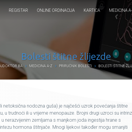
REGISTAR
ONLINE ORDINACIJA
KARTICA
MEDICINA A
Bolesti štitne žlijezde
JDOKTOR.BA
MEDICINA A-Z
PRIRUČNIK BOLESTI
BOLESTI ŠTITNE ŽLI
ili netoksična nodozna guša) je najčešći uzrok povećanja štitne
u, u trudnoći ili u vrijeme menopauze. Brojni drugi uzroci su intrinz
 a u nerazvijenim zemljama s manjkom joda ingestija hrane s
 sintezu hormona štitnjače. Mnogi lijekovi također mogu smanjiti