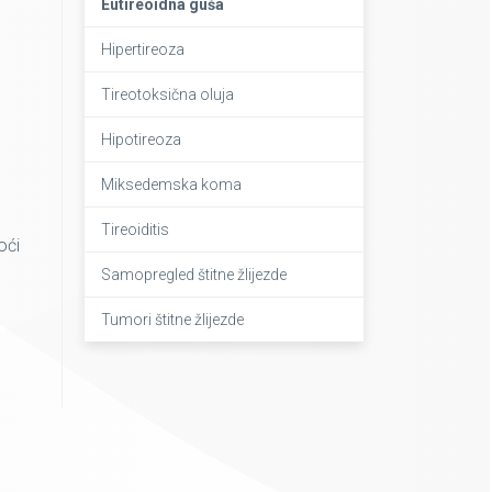
Eutireoidna guša
Hipertireoza
Tireotoksična oluja
Hipotireoza
Miksedemska koma
Tireoiditis
oći
Samopregled štitne žlijezde
Tumori štitne žlijezde