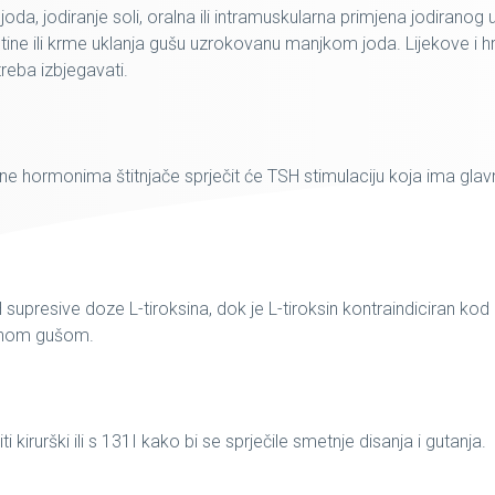
, jodiranje soli, oralna ili intramuskularna primjena jodiranog u
jetine ili krme uklanja gušu uzrokovanu manjkom joda. Lijekove i h
reba izbjegavati.
ne hormonima štitnjače sprječit će TSH stimulaciju koja ima glav
presive doze L-tiroksina, dok je L-tiroksin kontraindiciran kod
arnom gušom.
 kirurški ili s 131I kako bi se sprječile smetnje disanja i gutanja.