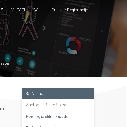
-Z
VIJESTI
BS
Prijava / Registracija
JEZDE
Nazad
Anatomija štitne žlijezde
ični
Fiziologija štitne žlijezde