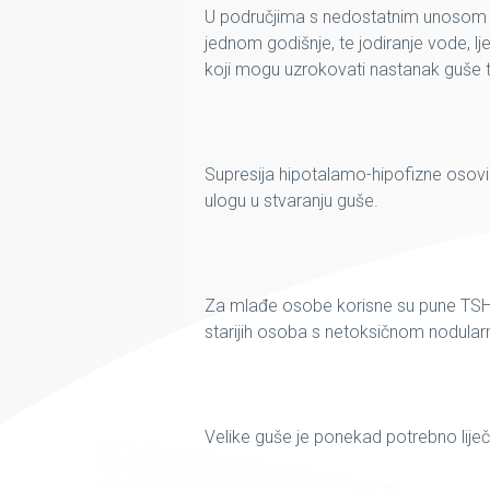
U područjima s nedostatnim unosom joda
jednom godišnje, te jodiranje vode, l
koji mogu uzrokovati nastanak guše t
Supresija hipotalamo-hipofizne osovi
ulogu u stvaranju guše.
Za mlađe osobe korisne su pune TSH su
starijih osoba s netoksičnom nodul
Velike guše je ponekad potrebno liječiti