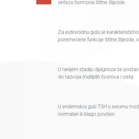
sintezu hormona štitne žlijezde.
Za eutireoidnu gušu je karakteristično 
poremećene funkcije štitne žlijezde, 
U ranijem stadiju dijagnoza se posta
do razvoja multiplih čvorova i cista.
U endemskoj guši TSH u serumu može 
normalan ili blago povišen.