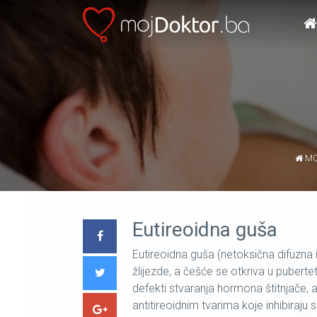
MO
Eutireoidna guša
Eutireoidna guša (netoksična difuzna 
žlijezde, a češće se otkriva u pubertet
defekti stvaranja hormona štitnjače,
antitireoidnim tvarima koje inhibiraju