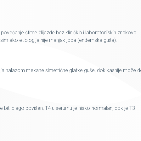
povećanje štitne žlijezde bez kliničkih i laboratorijskih znakova
osim ako etiologija nije manjak joda (endemska guša).
vlja nalazom mekane simetrične glatke guše, dok kasnije može d
biti blago povišen, T4 u serumu je nisko-normalan, dok je T3