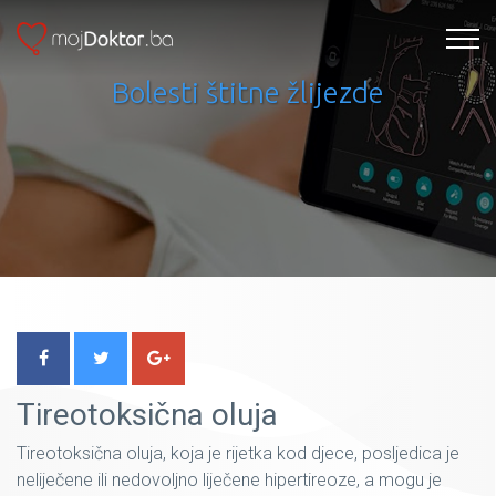
Bolesti štitne žlijezde
Tireotoksična oluja
Tireotoksična oluja, koja je rijetka kod djece, posljedica je
neliječene ili nedovoljno liječene hipertireoze, a mogu je