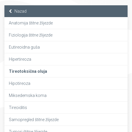
Nazad
Anatomija štitne žlijezde
Fiziologija štitne žlijezde
Eutireoidna guša
Hipertireoza
Tireotoksična oluja
Hipotireoza
Miksedemska koma
Tireoiditis
Samopregled štitne žlijezde
Tumori štitne žlijezde