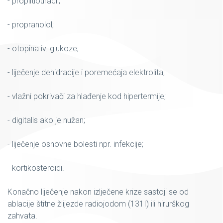
- propiltiouracil;
- propranolol;
- otopina iv. glukoze;
- liječenje dehidracije i poremećaja elektrolita;
- vlažni pokrivači za hlađenje kod hipertermije;
- digitalis ako je nužan;
- liječenje osnovne bolesti npr. infekcije;
- kortikosteroidi.
Konačno liječenje nakon izlječene krize sastoji se od
ablacije štitne žlijezde radiojodom (131I) ili hirurškog
zahvata.