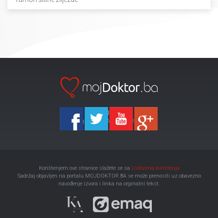
Ka-Agencija
Copyright 2026 All Right Reserved
Korištenjem ove stranice slažete se sa
Uslovima korištenja
Sadržaj objavljen na portalu MOJDOKTOR.BA se može prenositi uz obavezno
navođenje izvora i linka na orginalni tekst.