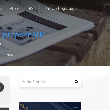
-Z
VIJESTI
BS
Prijava / Registracija
h prepoznati?
IĆ
,
EPOZNATI?