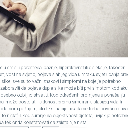
ce u smislu
poremećaj pažnje, hiperaktivnst ili
disleksije
, također
ljivost na svjetlo, pojava slabijeg vida u mraku, svjetlucanja pre
ple slike, sve su to važni znakovi i simptomi na koje je potrebno
 zaboraviti da pojava
duple slike
može biti prvi simptom kod aku
posebno ozbiljno shvatiti. Kod određenih promjena u ponašanju
ma, može postojati i sklonost prema simuliranju slabijeg vida ili
atnom pažnjom, ali i te situacije nikada ne treba površno shvati
je to ništa“. I kod sumnje na objektivnost djeteta, uvijek je potreb
 pa tek onda konstatovati da zaista nije ništa.