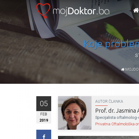
Koje problem
S
MOJDO
05
AUTOR ČLANKA
Prof. dr. Jasmina 
FEB
Specijalista oftalmolog-
2019
Privatna Oftalmološka or