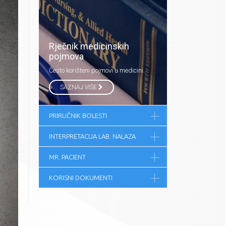
Rječnik medicinskih
pojmova
Često korišteni pojmovi u medicini.
SAZNAJ VIŠE
PRIRUČNIK BOLESTI
INTERPRETACIJA LAB. NALAZA
MR. PACIENT
KORISNI DOKUMENTI