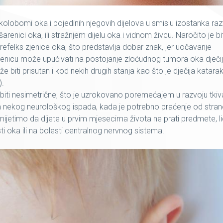
kolobomi
oka i pojedinih njegovih dijelova u smislu izostanka ra
renici oka, ili stražnjem dijelu oka i vidnom živcu. Naročito je bi
 refelks
zjenice oka, što predstavlja dobar znak, jer uočavanje
jenicu može upućivati na postojanje zloćudnog tumora oka dječi
e biti prisutan i kod nekih drugih stanja kao što je dječija katarak
).
iti nesimetrične, što je uzrokovano poremećajem u razvoju tkiv
ica nekog neurološkog ispada, kada je potrebno praćenje od stran
mijetimo da dijete u prvim mjesecima života ne prati predmete, li
 oka ili na bolesti centralnog nervnog sistema.