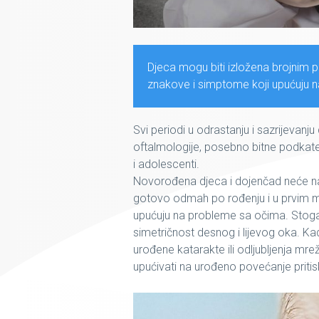
Djeca mogu biti izložena brojnim 
znakove i simptome koji upućuju na
Svi periodi u odrastanju i sazrijevanj
oftalmologije, posebno bitne podkate
i adolescenti.
Novorođena djeca i dojenčad neće na
gotovo odmah po rođenju i u prvim mj
upućuju na probleme sa očima. Stoga, p
simetričnost desnog i lijevog oka. Ka
urođene katarakte
ili
odljubljenja mre
upućivati na urođeno povećanje pritis