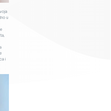
zvoja
tno u
je
ta,
a
e
ca i