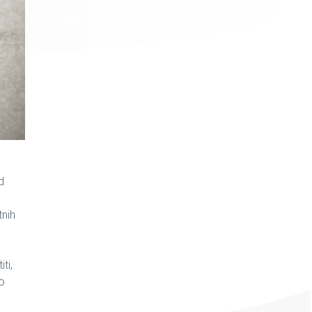
d
tnih
ti,
no