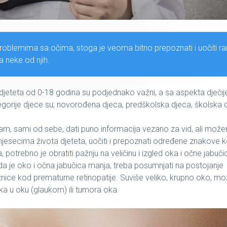
problemima sa očima, stoga je veoma bitno prepoznati i uočiti r
 neke od njih.
u djeteta od 0-18 godina su podjednako važni, a sa aspekta dječij
gorije djece su; novorođena djeca, predškolska djeca, školska 
m, sami od sebe, dati puno informacija vezano za vid, ali mož
esecima života djeteta, uočiti i prepoznati određene znakove k
otrebno je obratiti pažnju na veličinu i izgled oka i očne jabučic
da je oko i očna jabučica manja, treba posumnjati na postojanje
žnice
kod prematurne retinopatije. Suviše veliko, krupno oko, m
ka u oku (
glaukom)
ili
tumora
oka.