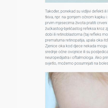
Također, ponekad su vidljivi defekti ili
tkiva, npr. na gornjem očnom kapku i ša
prvim mjesecima života pratiti
crveni
žućkastog-bjeličastog refeksa
kroz z
dobi ili
retinoblastoma
(taj refleks mož
prematurna retinopatija, upala oka itd
Zjenice oka kod djece nekada mogu b
srednje očne ovojnice ili su posljed
neuropedijatra i oftalmologa. Ako pri
svjetlo, možemo posumnjati na bolesti