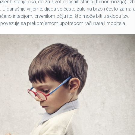
azlenih stanja oka, do za život opasnih stanja (tumor mozga) i z
. U današnje vrijeme, djeca se često žale na
brzo i često zamar
praćeno iritacijom, crvenilom očiju itd, što može biti u sklopu tzv
.
e povezuje sa prekomjernom upotrebom računara i mobitela.