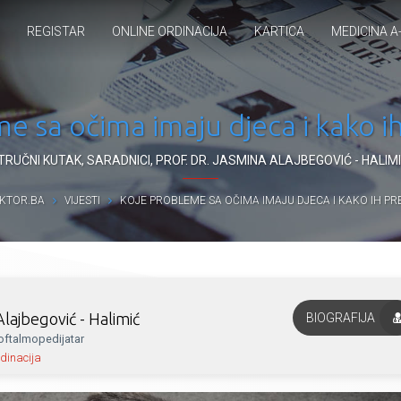
REGISTAR
ONLINE ORDINACIJA
KARTICA
MEDICINA A
e sa očima imaju djeca i kako i
TRUČNI KUTAK
,
SARADNICI
,
PROF. DR. JASMINA ALAJBEGOVIĆ - HALIM
KTOR.BA
VIJESTI
KOJE PROBLEME SA OČIMA IMAJU DJECA I KAKO IH PR
Alajbegović - Halimić
BIOGRAFIJA
oftalmopedijatar
dinacija