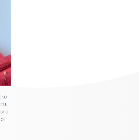
ako i
ti u
asno
bol