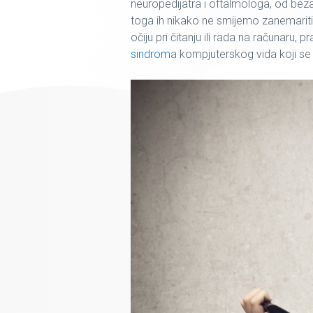
neuropedijatra i oftalmologa, od bez
toga ih nikako ne smijemo zanemariti
očiju
pri čitanju ili rada na računaru, 
sindrom
a kompjuterskog vida
koji s