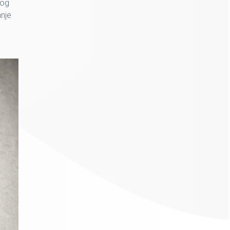
bog
anje