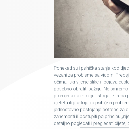
Ponekad su i psihička stanja kod dje
vezani za probleme sa vidom. Preosjet
očima, iskrivljenje slike ili pojava du
posebno obratiti pažnju. Ne smijemo
promjena na mozgu i stoga je treba 
djeteta ili postojanja psihičkih proble
jednostavno postojanje potrebe za dod
zanemariti ili postupiti po principu „ni
detaljno pogledati i pregledati dijete,