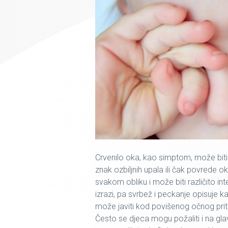
Crvenilo oka
, kao simptom, može biti p
znak ozbiljnih upala ili čak povrede ok
svakom obliku i može biti različito 
izrazi, pa svrbež i peckanje opisuje k
može javiti kod povišenog očnog pritis
Često se djeca mogu požaliti i na
gla