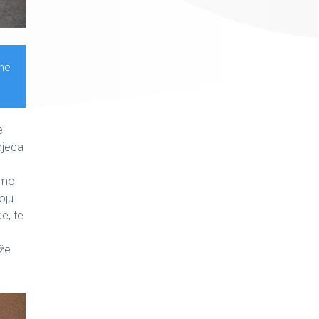
ane
e
djeca
emo
oju
e, te
ože