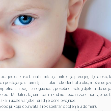
osljedica kako banalnih iritacija i infekcija prednjeg dijela oka, t
a i postojanja stranih tijela u oku. Također
bol u oku,
može se javi
interpretirana zbog nemogućnosti, posebno malog djeteta, da se j
ao bol. Međutim, taj simptom nikad ne treba ni zanemariti, jer se 
ka ili upale vanjske i srednje očne ovojnice.
vobolju
, koja obuhvata širok spektar oboljenja u domenu