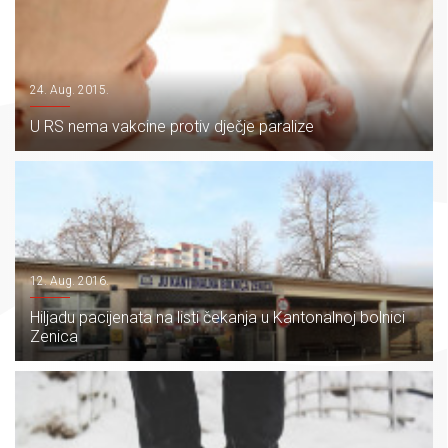
24. Aug. 2015.
U RS nema vakcine protiv dječje paralize
12. Aug. 2016.
Hiljadu pacijenata na listi čekanja u Kantonalnoj bolnici
Zenica