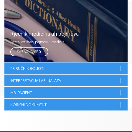
Rječnik medicinskih pojmova
Često korišteni pojmovi u medicini.
SAZNAJ VIŠE
PRIRUČNIK BOLESTI
INTERPRETACIJA LAB. NALAZA
MR. PACIENT
KORISNI DOKUMENTI