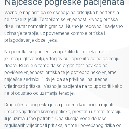
Najčešće pogreške pacijenata
Važno je naglasiti da se esencijalna arterijska hipertenzija
ne može izliječiti. Terapijom se vrijednosti krvnog pritiska
drže unutar normalnih granica. Nužno je redovno i savjesno
uzimanje terapije, uz povremene kontrole pritiska i
prilagođavanje doze lijeka.
Na početku se pacijenti znaju žaliti da im lijek smeta
jer imaju glavobolju, vrtoglavicu i općenito se ne osjećaju
dobro. Riječ je o tome da se organizam navikao na
povišene vrijednosti pritiska te je potrebno neko vrijeme,
najčešće sedmicu ili dvije, da se privikne i na uredne
vrijednosti pritiska. Važno je pacijenta na to upozoriti kako
ne bi odustao od uzimanja terapije.
Druga česta pogreška je da pacijenti kad počnu mjeriti
uredne vrijednosti krvnog pritiska, prestanu uzimati terapiju
ili je uzimaju “po potrebi”. Oba slučaja vode do loše
regulisanih vrijednosti pritiska, a time i povećanog rizika od