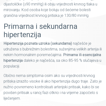
dijastoličke (≥90 mmHg) ili obiju vrijednosti krvnog tlaka u
mirovanju. Kod osoba koje boluju od šećerne bolesti
granična vrijednost krvnog pritiska je 130/80 mmHg.
Primarna i sekundarna
hipertenzija
Hipertenzija poznata uzroka (sekundarna)
najčešće je
udružena s bubrežnim bolestima, suženjima velikih arterija ili
nekim hormonalnim poremećajima.
Primarna ili esencijalna
hipertenzija
daleko je najčešća, sa oko 85-95 % slučajeva u
populaciji.
Obično nema simptoma osim ako su vrijednosti krvnog
pritiska izrazito visoke ili ako hipertenzija dugo traje. Zato je
nužno povremeno kontrolisati arterijski pritisak, kako bi se
povišen pritisak u ranoj fazi otkrio i na vrijeme započelo s
liječenjem.