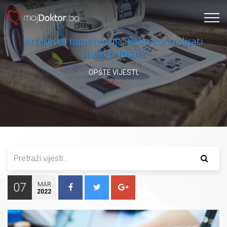
Arterijska hipertenzija: Kako kontrolisati
visoki pritisak?
OPŠTE VIJESTI
,
07
MAR
2022