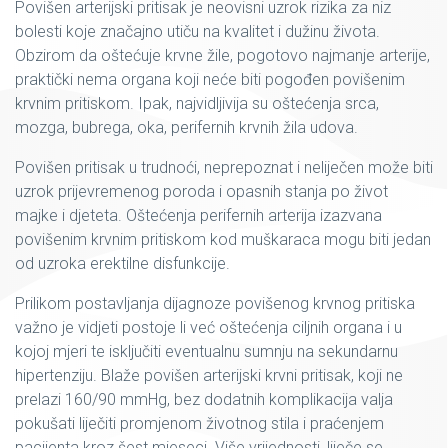
Povišen arterijski pritisak je neovisni uzrok rizika za niz
bolesti koje značajno utiču na kvalitet i dužinu života.
Obzirom da oštećuje krvne žile, pogotovo najmanje arterije,
praktički nema organa koji neće biti pogođen povišenim
krvnim pritiskom. Ipak, najvidljivija su oštećenja srca,
mozga, bubrega, oka, perifernih krvnih žila udova.
Povišen pritisak u trudnoći, neprepoznat i neliječen može biti
uzrok prijevremenog poroda i opasnih stanja po život
majke i djeteta. Oštećenja perifernih arterija izazvana
povišenim krvnim pritiskom kod muškaraca mogu biti jedan
od uzroka erektilne disfunkcije.
Prilikom postavljanja dijagnoze povišenog krvnog pritiska
važno je vidjeti postoje li već oštećenja ciljnih organa i u
kojoj mjeri te isključiti eventualnu sumnju na sekundarnu
hipertenziju. Blaže povišen arterijski krvni pritisak, koji ne
prelazi 160/90 mmHg, bez dodatnih komplikacija valja
pokušati liječiti promjenom životnog stila i praćenjem
pacijenta kroz šest mjeseci. Više vrijednosti, liječe se