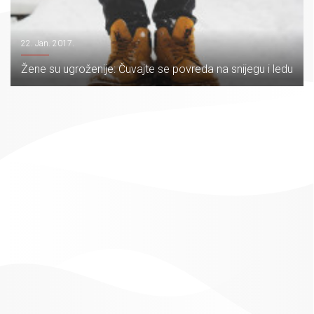
22. Jan. 2017.
Žene su ugroženije: Čuvajte se povreda na snijegu i ledu