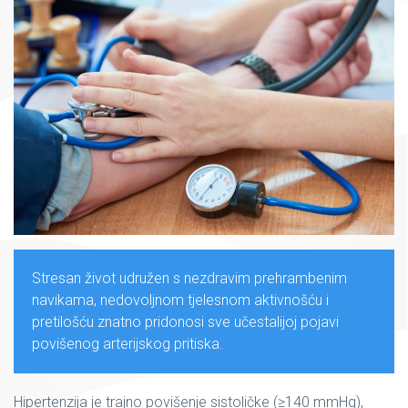
Stresan život udružen s nezdravim prehrambenim
navikama, nedovoljnom tjelesnom aktivnošću i
pretilošću znatno pridonosi sve učestalijoj pojavi
povišenog arterijskog pritiska.
Hipertenzija je trajno povišenje sistoličke (≥140 mmHg),