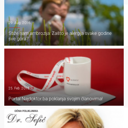
29. Aug. 2016.
Stiže nam ambrozija: Zašto je alergija svake godine
sve gora?
25. Feb. 2015.
Portal Najdoktor.ba poklanja svojim članovima!