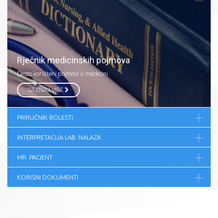
Rječnik medicinskih pojmova
Često korišteni pojmovi u medicini.
SAZNAJ VIŠE
PRIRUČNIK BOLESTI
INTERPRETACIJA LAB. NALAZA
MR. PACIENT
KORISNI DOKUMENTI