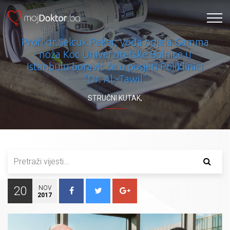
Prof. dr.Selcuk Peker, vođa odjela Gamma
noža Koc Univerzitetske Bolnice u
Istanbulu boravit će u posjeti Poliklinici
"Dr. Al -Tawil"
STRUČNI KUTAK
,
20
NOV
2017