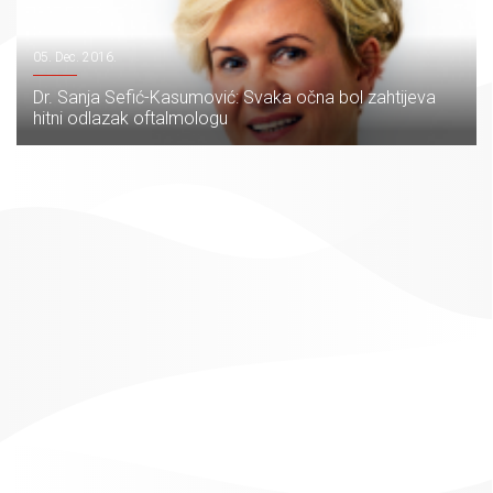
05. Dec. 2016.
Dr. Sanja Sefić-Kasumović: Svaka očna bol zahtijeva
hitni odlazak oftalmologu