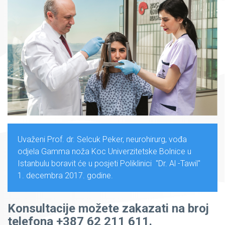
Uvaženi Prof. dr. Selcuk Peker, neurohirurg, vođa
odjela Gamma noža Koc Univerzitetske Bolnice u
Istanbulu boravit će u posjeti Poliklinici "Dr. Al -Tawil"
1. decembra 2017. godine.
Konsultacije možete zakazati na broj
telefona +387 62 211 611.