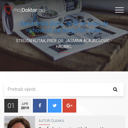
Djeca često plaču, ali to ne znači da
njihove oči ne mogu biti suhe!
STRUČNI KUTAK
,
PROF. DR. JASMINA ALAJBEGOVIĆ -
HALIMIĆ
,
01
APR
2019
AUTOR ČLANKA