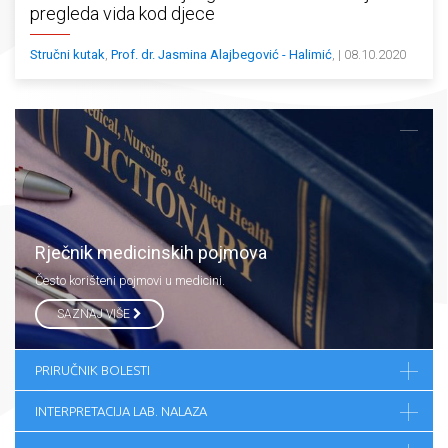
pregleda vida kod djece
Stručni kutak
,
Prof. dr. Jasmina Alajbegović - Halimić
, | 08.10.2020
Rječnik medicinskih pojmova
Često korišteni pojmovi u medicini.
SAZNAJ VIŠE
PRIRUČNIK BOLESTI
INTERPRETACIJA LAB. NALAZA