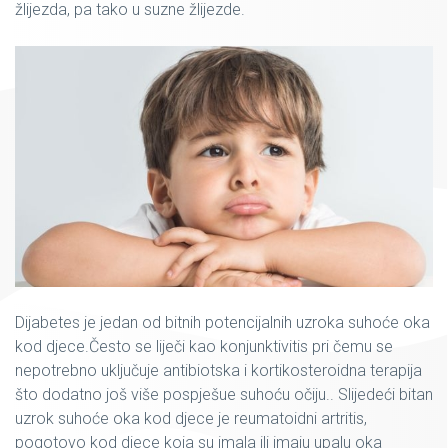
žlijezda, pa tako u suzne žlijezde.
Dijabetes je jedan od bitnih potencijalnih uzroka suhoće oka
kod djece.Često se liječi kao konjunktivitis pri čemu se
nepotrebno uključuje antibiotska i kortikosteroidna terapija
što dodatno još više pospješue suhoću očiju.. Slijedeći bitan
uzrok suhoće oka kod djece je reumatoidni artritis,
pogotovo kod djece koja su imala ili imaju upalu oka