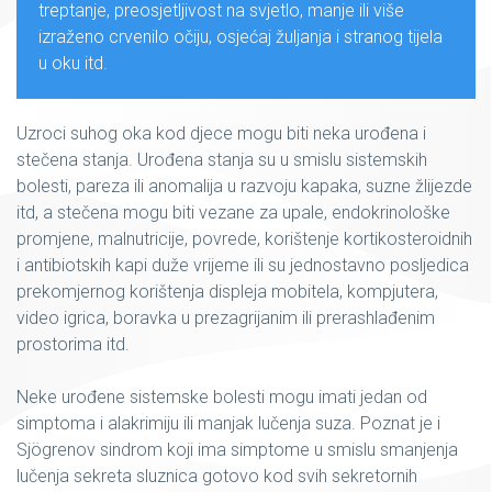
treptanje, preosjetljivost na svjetlo, manje ili više
izraženo crvenilo očiju, osjećaj žuljanja i stranog tijela
u oku itd.
Uzroci suhog oka kod djece mogu biti neka urođena i
stečena stanja. Urođena stanja su u smislu sistemskih
bolesti, pareza ili anomalija u razvoju kapaka, suzne žlijezde
itd, a stečena mogu biti vezane za upale, endokrinološke
promjene, malnutricije, povrede, korištenje kortikosteroidnih
i antibiotskih kapi duže vrijeme ili su jednostavno posljedica
prekomjernog korištenja displeja mobitela, kompjutera,
video igrica, boravka u prezagrijanim ili prerashlađenim
prostorima itd.
Neke urođene sistemske bolesti mogu imati jedan od
simptoma i alakrimiju ili manjak lučenja suza. Poznat je i
Sjögrenov sindrom koji ima simptome u smislu smanjenja
lučenja sekreta sluznica gotovo kod svih sekretornih