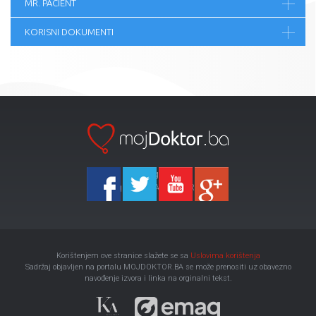
MR. PACIENT
KORISNI DOKUMENTI
Ka-Agencija
Copyright 2026 All Right Reserved
Korištenjem ove stranice slažete se sa
Uslovima korištenja
Sadržaj objavljen na portalu MOJDOKTOR.BA se može prenositi uz obavezno
navođenje izvora i linka na orginalni tekst.