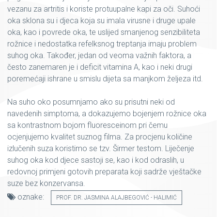
vezanu za artritis i koriste protuupalne kapi za oči. Suhoći
oka sklona su i djeca koja su imala virusne i druge upale
oka, kao i povrede oka, te uslijed smanjenog senzibiliteta
rožnice i nedostatka refelksnog treptanja imaju problem
suhog oka. Također, jedan od veoma važnih faktora, a
često zanemaren je i deficit vitamina A, kao i neki drugi
poremećaji ishrane u smislu dijeta sa manjkom željeza itd.
Na suho oko posumnjamo ako su prisutni neki od
navedenih simptoma, a dokazujemo bojenjem rožnice oka
sa kontrastnom bojom fluoresceinom pri čemu
ocjenjujemo kvalitet suznog filma. Za procjenu količine
izlučenih suza koristimo se tzv. Širmer testom. Liječenje
suhog oka kod djece sastoji se, kao i kod odraslih, u
redovnoj primjeni gotovih preparata koji sadrže vještačke
suze bez konzervansa.
oznake:
PROF. DR. JASMINA ALAJBEGOVIĆ - HALIMIĆ