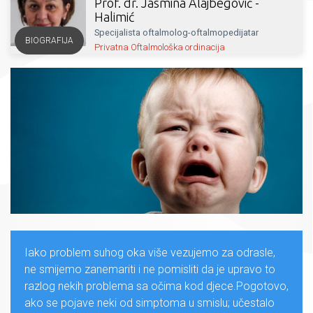
Prof. dr. Jasmina Alajbegović -
Halimić
Specijalista oftalmolog-oftalmopedijatar
BIOGRAFIJA
Privatna Oftalmološka ordinacija
Iako problem suhog oka više vezujemo za odrasle,
ne smijemo zanemariti i ne pomisliti da je upravo to
razlog nekih problema sa očima kod djece.Pogotovo,
ako se pojave neki od simptoma u smislu; učestalo