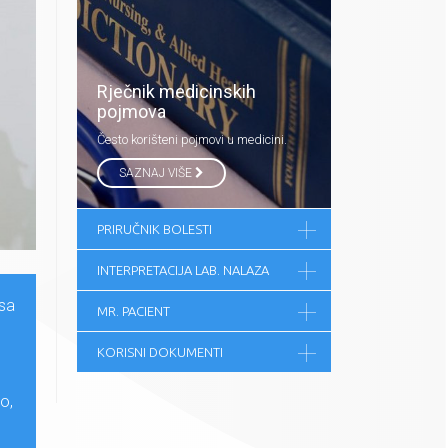
Rječnik medicinskih
pojmova
Često korišteni pojmovi u medicini.
SAZNAJ VIŠE
PRIRUČNIK BOLESTI
INTERPRETACIJA LAB. NALAZA
 sa
MR. PACIENT
KORISNI DOKUMENTI
o,