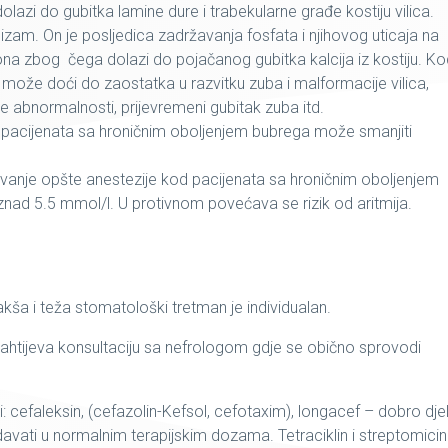
lazi do gubitka lamine dure i trabekularne građe kostiju vilica.
dizam. On je posljedica zadržavanja fosfata i njihovog uticaja na
na zbog čega dolazi do pojačanog gubitka kalcija iz kostiju. Ko
može doći do zaostatka u razvitku zuba i malformacije vilica,
 abnormalnosti, prijevremeni gubitak zuba itd.
pacijenata sa hroničnim oboljenjem bubrega može smanjiti
avanje opšte anestezije kod pacijenata sa hroničnim oboljenjem
iznad 5.5 mmol/l. U protivnom povećava se rizik od aritmija.
kša i teža stomatološki tretman je individualan.
zahtijeva konsultaciju sa nefrologom gdje se obično sprovodi
ni: cefaleksin, (cefazolin-Kefsol, cefotaxim), longacef – dobro dje
vati u normalnim terapijskim dozama. Tetraciklin i streptomicin