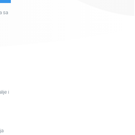
a sa
ije i
ja