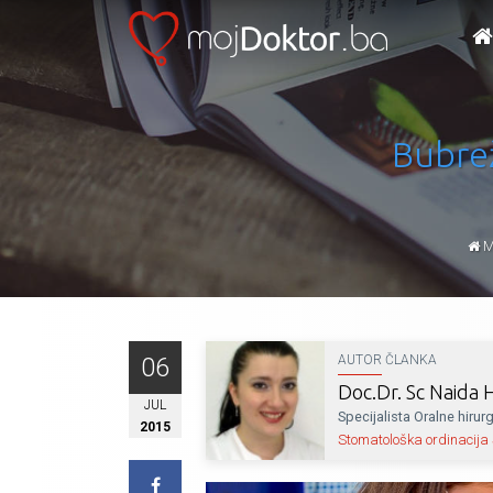
Bubrež
M
06
AUTOR ČLANKA
Doc.Dr. Sc Naida 
JUL
Specijalista Oralne hirurg
2015
Stomatološka ordinacija