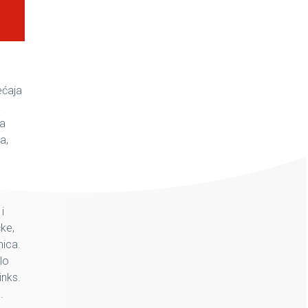
.
ećaja
a
va
a,
i
čke,
mica.
lo
inks.
.