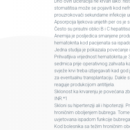
Dno ovih ulceracija ne krvari lako: hi
stomatitisa može se pojaviti kod nef
prouzrokovači sekundarne infekcije u
Apsorpcija lijekova unijetih per os j
Često su prisutni oblici B i C hepatit
Anemija je posljedica smanjene produk
hematokrita kod pacijenata sa ispad
Jedna studija je pokazala povećanje 
Prihvatljiva vrijednost hematokrita j
sedmica prije operativnog zahvata ka
svježe krvi treba izbjegavati kad g
za eventualnu transplantaciju. Dakle 
reaguje produkcijom antitijela.
Sklonost ka krvarenju je povećana zb
INR.*1
Skloni su hipertenziji ali i hipotenziji
hroničnim oboljenjem bubrega. Tome 
uvjetovana ispadom funkcije bubrega
Kod bolesnika sa težim hroničnim ob