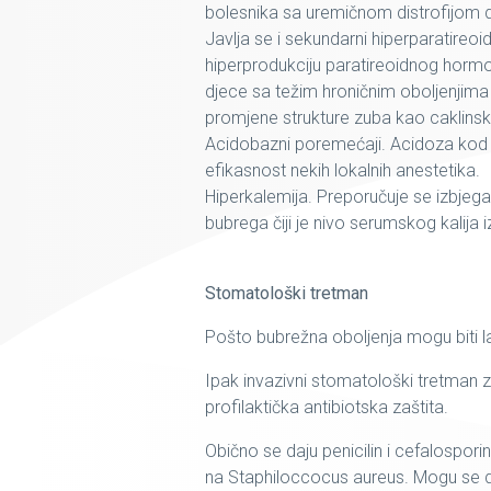
bolesnika sa uremičnom distrofijom do
Javlja se i sekundarni hiperparatireoi
hiperprodukciju paratireoidnog hormo
djece sa težim hroničnim oboljenjima 
promjene strukture zuba kao caklinske
Acidobazni poremećaji. Acidoza kod 
efikasnost nekih lokalnih anestetika.
Hiperkalemija. Preporučuje se izbjeg
bubrega čiji je nivo serumskog kalija 
Stomatološki tretman
Pošto bubrežna oboljenja mogu biti la
Ipak invazivni stomatološki tretman 
profilaktička antibiotska zaštita.
Obično se daju penicilin i cefalospori
na Staphiloccocus aureus. Mogu se da