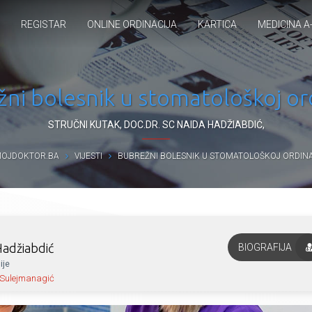
REGISTAR
ONLINE ORDINACIJA
KARTICA
MEDICINA A
ni bolesnik u stomatološkoj ord
STRUČNI KUTAK
,
DOC.DR. SC NAIDA HADŽIABDIĆ
,
OJDOKTOR.BA
VIJESTI
BUBREŽNI BOLESNIK U STOMATOLOŠKOJ ORDINA
Hadžiabdić
BIOGRAFIJA
ije
 Sulejmanagić