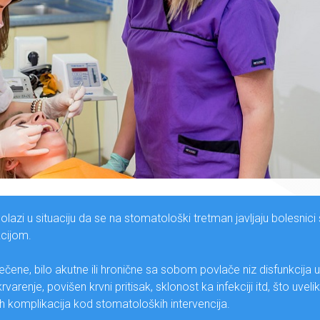
lazi u situaciju da se na stomatološki tretman javljaju bolesnici
cijom.
tečene, bilo akutne ili hronične sa sobom povlače niz disfunkcija u
enje, povišen krvni pritisak, sklonost ka infekciji itd, što uvelik
nih komplikacija kod stomatoloških intervencija.