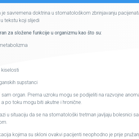
ja je savremena doktrina u stomatološkom zbrinjavanju pacijenat
tekstu koji slijedi
ran za složene funkcije u organizmu kao što su:
 metabolizma
iselosti
ganskih supstanci
i sam organ. Prema uzroku mogu se podijeliti na razvojne anomal
, a po toku mogu biti akutne i hronične.
zi u situaciju da se na stomatološki tretman javljaju bolesnici sa
jom.
acija kojima su skloni ovakvi pacijenti neophodno je prije pružan