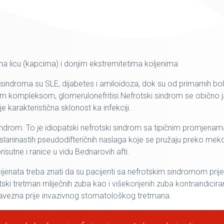
licu (kapcima) i donjim ekstremitetima koljenima
sindroma su SLE, dijabetes i amiloidoza, dok su od primarnih bol
m kompleksom, glomerulonefritisi.Nefrotski sindrom se obično j
e karakteristična sklonost ka infekciji.
v sindrom. To je idiopatski nefrotski sindrom sa tipičnim promjena
 slaninastih pseudodifteričnih naslaga koje se pružaju preko mek
risutne i ranice u vidu Bednarovih afti.
nata treba znati da su pacijenti sa nefrotskim sindromom prije
ki tretman mliječnih zuba kao i višekorijenih zuba kontraindicira
obavezna prije invazivnog stomatološkog tretmana.