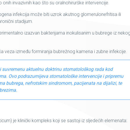
onih invazivnih kao što su oralnohirurške intervencije.
gena infekcija može biti uzrok akutnog glomerulonefritisa ili
ronični stadijum.
 eksperimentalno izazvan bakterijama inokulisanim u bubrege iz neko
 veza između formiranja bubrežnog kamena i zubne infekcije.
ati suvremenu aktuelnu doktrinu stomatološkog rada kod
ima. Ovo podrazumijeva stomatološke intervencije i pripremu
ma bubrega, nefrotskim sindromom, pacijenata na dijalizi, te
ubrezima.
um) je klinički kompleks koji se sastoji iz sljedećih elemenata: