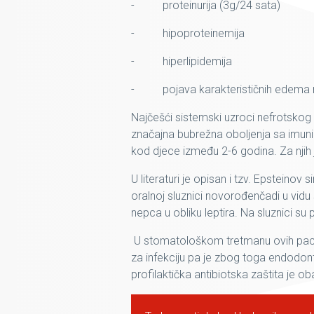
- proteinurija (3g/24 sata)
- hipoproteinemija
- hiperlipidemija
- pojava karakterističnih edema na 
Najčešći sistemski uzroci nefrotskog 
značajna bubrežna oboljenja sa imuni
kod djece između 2-6 godina. Za njih j
U literaturi je opisan i tzv. Epsteino
oralnoj sluznici novorođenčadi u vidu
nepca u obliku leptira. Na sluznici su p
U stomatološkom tretmanu ovih pacije
za infekciju pa je zbog toga endodonts
profilaktička antibiotska zaštita je 