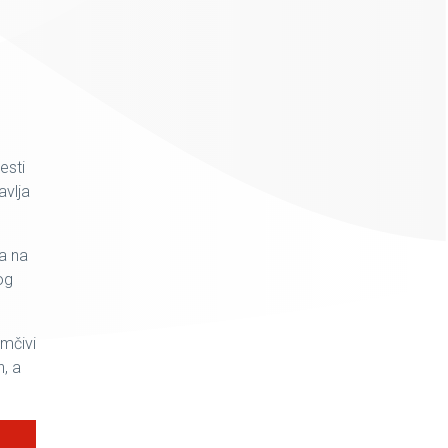
esti
avlja
ma na
og
mčivi
n, a