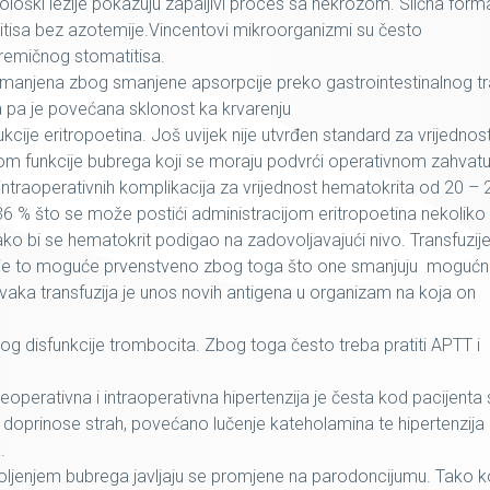
stološki lezije pokazuju zapaljivi proces sa nekrozom. Slična form
ritisa bez azotemije.Vincentovi mikroorganizmi su često
remičnog stomatitisa.
e smanjena zbog smanjene apsorpcije preko gastrointestinalnog tr
isa pa je povećana sklonost ka krvarenju
cije eritropoetina. Još uvijek nije utvrđen standard za vrijednos
om funkcije bubrega koji se moraju podvrći operativnom zahvatu
intraoperativnih komplikacija za vrijednost hematokrita od 20 – 
e 36 % što se može postići administracijom eritropoetina nekoliko
ko bi se hematokrit podigao na zadovoljavajući nivo. Transfuzij
od je to moguće prvenstveno zbog toga što one smanjuju mogućn
svaka transfuzija je unos novih antigena u organizam na koja on
og disfunkcije trombocita. Zbog toga često treba pratiti APTT i
. Preoperativna i intraoperativna hipertenzija je česta kod pacijenta
doprinose strah, povećano lučenje kateholamina te hipertenzija
.
oljenjem bubrega javljaju se promjene na parodoncijumu. Tako 