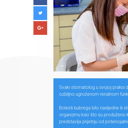
Svaki stomatolog u svojoj praksi do
ozbiljno ugroženom renalnom funk
Bolesti bubrega bilo nasljedne ili s
organizmu kao što su produženo krvar
predstavlja prijetnju od potencijal