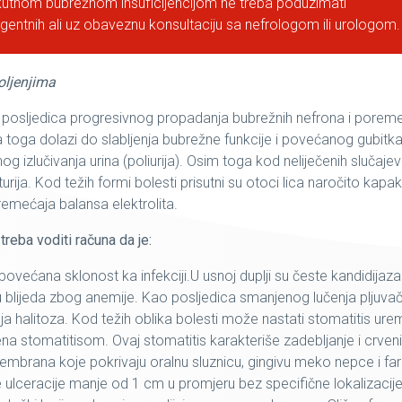
kutnom bubrežnom insuficijencijom ne treba poduzimati
gentnih ali uz obaveznu konsultaciju sa nefrologom ili urologom
oljenjima
o posljedica progresivnog propadanja bubrežnih nefrona i porem
ca toga dolazi do slabljenja bubrežne funkcije i povećanog gubitk
 izlučivanja urina (poliurija). Osim toga kod neliječenih slučaje
aturija. Kod težih formi bolesti prisutni su otoci lica naročito kapak
remećaja balansa elektrolita.
treba voditi računa da je:
povećana sklonost ka infekciji.U usnoj duplji su česte kandidijaza 
su blijeda zbog anemije. Kao posljedica smanjenog lučenja pljuva
ja halitoza. Kod težih oblika bolesti može nastati stomatitis ure
na stomatitisom. Ovaj stomatitis karakteriše zadebljanje i crveni
mbrana koje pokrivaju oralnu sluznicu, gingivu meko nepce i far
ulceracije manje od 1 cm u promjeru bez specifične lokalizacije