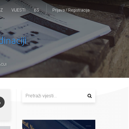
-Z
VIJESTI
BS
Prijava / Registracija
inaciji
CIJI