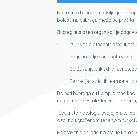
Koja su to bubrežna oboljenja, te ko
bolestima bubrega može se pročitati u 
Bubreg je složen organ koji je odgovo
· Izlučivanje otpadnih produkata
· Regulacija tjelesne soli i vode
· Održavanje prikladne ravnoteže k
· Sekrecija različitih hormona i or
Bolesti bubrega su komplicirane kao 
nasljedne bolesti ili stečena oboljenja
Svaki stomatolog u svojoj praksi dola
ozbiljno ugroženom renalnom funkci
Poznavanje prirode bolesti te komplik