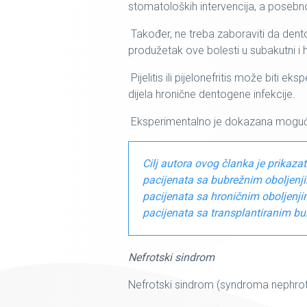
stomatoloških intervencija, a posebno 
Također, ne treba zaboraviti da dento
produžetak ove bolesti u subakutni i h
Pijelitis ili pijelonefritis može biti
dijela hronične dentogene infekcije.
Eksperimentalno je dokazana moguća
Cilj autora ovog članka je prikaz
pacijenata sa bubrežnim oboljenj
pacijenata sa hroničnim oboljenji
pacijenata sa transplantiranim b
Nefrotski sindrom
Nefrotski sindrom (syndroma nephrotic