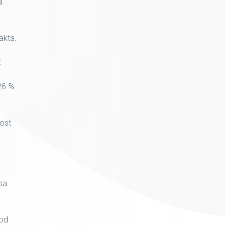
a
akta.
t
.
26 %.
e
ost
 sa
kod