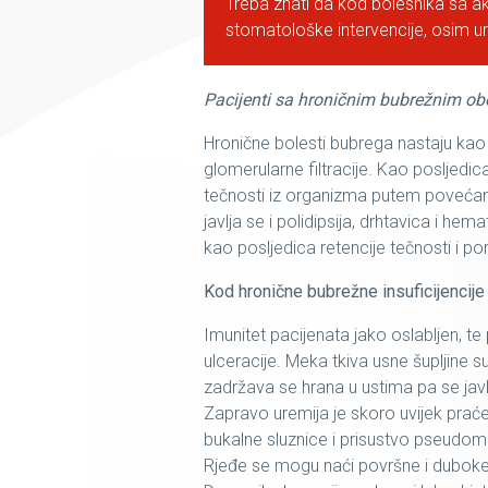
Treba znati da kod bolesnika sa a
stomatološke intervencije, osim ur
Pacijenti sa hroničnim bubrežnim ob
Hronične bolesti bubrega nastaju ka
glomerularne filtracije. Kao posljedi
tečnosti iz organizma putem povećanog
javlja se i polidipsija, drhtavica i hem
kao posljedica retencije tečnosti i po
Kod hronične bubrežne insuficijencije 
Imunitet pacijenata jako oslabljen, te 
ulceracije. Meka tkiva usne šupljine 
zadržava se hrana u ustima pa se javl
Zapravo uremija je skoro uvijek praće
bukalne sluznice i prisustvo pseudome
Rjeđe se mogu naći površne i duboke 