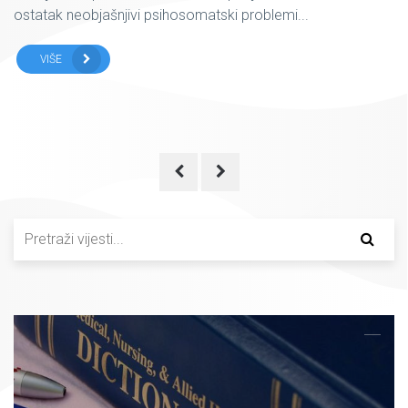
ostatak neobjašnjivi psihosomatski problemi...
VIŠE