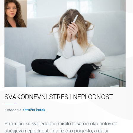
SVAKODNEVNI STRES I NEPLODNOST
Kategorije:
Stručni kutak
,
Stručnjaci su svojedobno mislili da samo oko polovina
slučajeva neplodnosti ima fizičko porijeklo, a da su