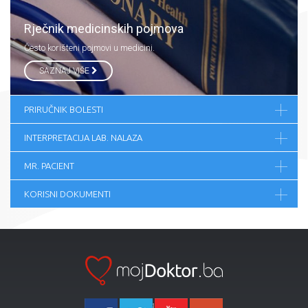
Rječnik medicinskih pojmova
Često korišteni pojmovi u medicini.
SAZNAJ VIŠE
PRIRUČNIK BOLESTI
INTERPRETACIJA LAB. NALAZA
MR. PACIENT
KORISNI DOKUMENTI
Ka-Agencija