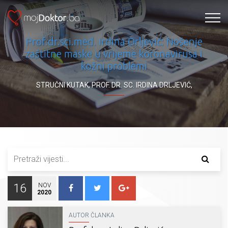
Prof.dr.sci.med. Irdina Drljević: Nošenje
zaštitne maske u vrijeme koronavirusa i
kožni problemi
STRUČNI KUTAK
,
PROF. DR. SC. IRDINA DRLJEVIĆ
,
16
NOV
2020
AUTOR ČLANKA