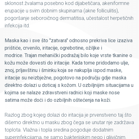
sklonost žvalama posebno kod dijabetičara, akeniformne
erupacije u svim dobnim skupinama (akne folliculitis),
pogoršanje seboroičnog dermatitisa, učestalost herpetičnih
infekcija itd.
Maska kao i sve što "zatvara" odnosno prekriva lice izaziva
prištiće, crvenilo, iritacije, ogrebotine, ožiljke i
modrice.
Trajan mehanički podražaj bilo koje vrste tkanine o
kožu može dovesti do iritacije. Kada tome pridodamo ulje,
znoj, prljavštinu i šminku koja se nakuplja ispod maske,
iritacije su neizbježne, pogotovo na području gdje maska
direktno dolazi u doticaj s kožom. U ozbiljnijim situacijama u
kojima se nalaze zdravstveni radnici koji maske nose
satima može doći i do ozbiljnih oštećenja na koži.
Razlog zbog kojeg dolazi do iritacija je prvenstveno taj što
dišemo direktno u masku zbog čega se unutar nje zadržava
toplota. Vlažna i topla sredina pogoduje dodatnim
superinfekcijama, ne samo bakterijskim nego i gljivičnim.