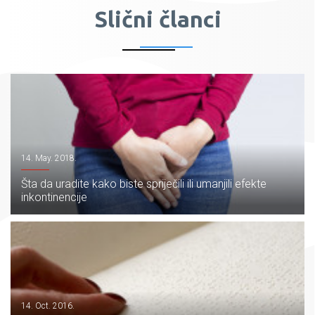
Slični članci
14. May. 2018.
Šta da uradite kako biste spriječili ili umanjili efekte
inkontinencije
14. Oct. 2016.