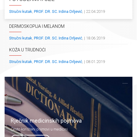
Stručni kutak
,
PROF. DR. SC. Irdina Drljević
, | 22.04.2019
DERMOSKOPIJA I MELANOM
Stručni kutak
,
PROF. DR. SC. Irdina Drljević
, | 18.06.2019
KOŽA U TRUDNOĆI
Stručni kutak
,
PROF. DR. SC. Irdina Drljević
, | 08.01.2019
Rječnik medicinskih pojmova
Često korišteni pojmovi u medicini.