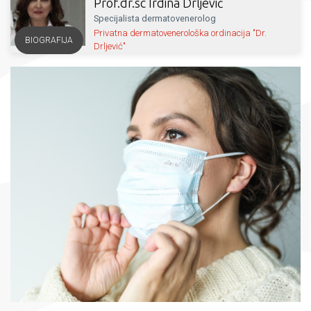
Prof.dr.sc Irdina Drljević
Specijalista dermatovenerolog
Privatna dermatovenerološka ordinacija "Dr.
BIOGRAFIJA
Drljević"