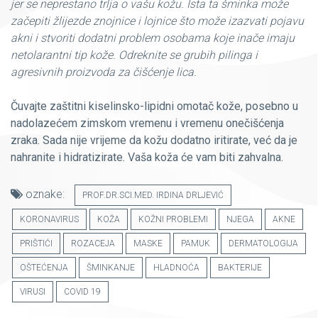
jer se neprestano trlja o vašu kožu. Ista ta šminka može
začepiti žlijezde znojnice i lojnice što može izazvati pojavu
akni i stvoriti dodatni problem osobama koje inače imaju
netolarantni tip kože. Odreknite se grubih pilinga i
agresivnih proizvoda za čišćenje lica.
Čuvajte zaštitni kiselinsko-lipidni omotač kože, posebno u
nadolazećem zimskom vremenu i vremenu onečišćenja
zraka.
Sada nije vrijeme da kožu dodatno iritirate, već da je
nahranite i hidratizirate. Vaša koža će vam biti zahvalna.
oznake:
PROF.DR.SCI.MED. IRDINA DRLJEVIĆ
KORONAVIRUS
KOŽA
KOŽNI PROBLEMI
NJEGA
AKNE
PRIŠTIĆI
ROZACEJA
MASKE
PAMUK
DERMATOLOGIJA
OŠTEĆENJA
ŠMINKANJE
HLADNOĆA
BAKTERIJE
VIRUSI
COVID 19