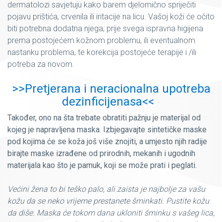
dermatolozi savjetuju kako barem djelomično spriječiti
pojavu prištića, crvenila ili iritacije na licu. Vašoj koži će očito
biti potrebna dodatna njega, prije svega ispravna higijena
prema postojećem kožnom problemu, ili eventualnom
nastanku problema, te korekcija postojeće terapije i /ili
potreba za novom.
>>Pretjerana i neracionalna upotreba
dezinficijenasa<<
Također, ono na šta trebate obratiti pažnju je materijal od
kojeg je napravljena maska. Izbjegavajte sintetičke maske
pod kojima će se koža još više znojiti, a umjesto njih radije
birajte maske izrađene od prirodnih, mekanih i ugodnih
materijala kao što je pamuk, koji se može prati i peglati.
Većini žena to bi teško palo, ali zaista je najbolje za vašu
kožu da se neko vrijeme prestanete šminkati. Pustite kožu
da diše. Maska ​​će tokom dana ukloniti šminku s vašeg lica,