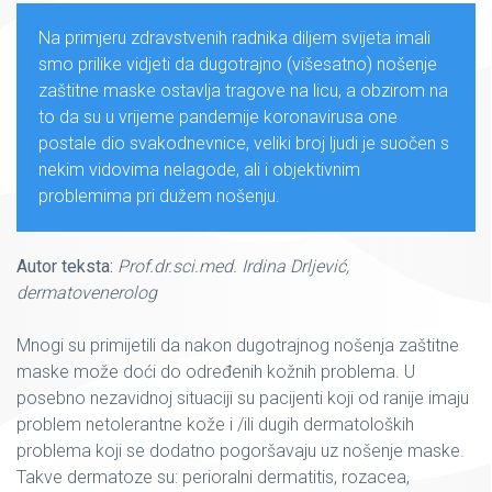
Na primjeru zdravstvenih radnika diljem svijeta imali
smo prilike vidjeti da dugotrajno (višesatno) nošenje
zaštitne maske ostavlja tragove na licu, a obzirom na
to da su u vrijeme pandemije koronavirusa one
postale dio svakodnevnice, veliki broj ljudi je suočen s
nekim vidovima nelagode, ali i objektivnim
problemima pri dužem nošenju.
Autor teksta:
Prof.dr.sci.med. Irdina Drljević,
dermatovenerolog
Mnogi su primijetili da nakon dugotrajnog nošenja zaštitne
maske može doći do određenih kožnih problema. U
posebno nezavidnoj situaciji su pacijenti koji od ranije imaju
problem netolerantne kože i /ili dugih dermatoloških
problema koji se dodatno pogoršavaju uz nošenje maske.
Takve dermatoze su: perioralni dermatitis, rozacea,