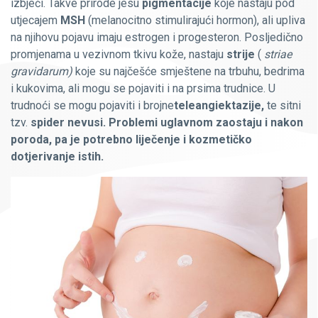
izbjeći. Takve prirode jesu
pigmentacije
koje nastaju pod
utjecajem
MSH
(melanocitno stimulirajući hormon), ali upliva
na njihovu pojavu imaju estrogen i progesteron. Posljedično
promjenama u vezivnom tkivu kože, nastaju
strije
(
striae
gravidarum)
koje su najčešće smještene na trbuhu, bedrima
i kukovima, ali mogu se pojaviti i na prsima trudnice. U
trudnoći se mogu pojaviti i brojne
teleangiektazije,
te sitni
tzv.
spider nevusi. Problemi uglavnom zaostaju i nakon
poroda, pa je potrebno liječenje i kozmetičko
dotjerivanje istih.