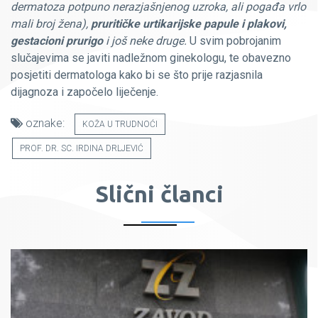
dermatoza potpuno nerazjašnjenog uzroka, ali pogađa vrlo
mali broj žena),
pruritičke urtikarijske papule i plakovi,
gestacioni prurigo
i još neke druge.
U svim pobrojanim
slučajevima se javiti nadležnom ginekologu, te obavezno
posjetiti dermatologa kako bi se što prije razjasnila
dijagnoza i započelo liječenje.
oznake:
KOŽA U TRUDNOĆI
PROF. DR. SC. IRDINA DRLJEVIĆ
Slični članci