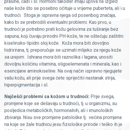
prašine, čađi i sl. Hormoni također imaju upliva na izgled
naše kože što se posebno očituje u vrijeme puberteta, ali i u
trudnoći. Stoga je ispravna njega od posenbog značaja,
kako bi se prebrodili eventualni problemi. Kao prvo, u
trudnoći je potrebno prati kožu gelovima za tuširanje bez
sapuna, koji čuvaju prirodni PH-kože, te ne oštećuju zaštitni
kiselinsko-lipidni sloj kože. Koža mora biti dovoljno
hidririrana, tj. preporučuje se uzimati mlijeko za njegu kože
sa urejom. Ishrana mora biti raznolika i lagana, unositi
dovoljnu količinu vitamina, oligoelemenata i minerala, kao i
esencijane aminokiseline. Na ovaj način ispravno njegujete
vašu kožu, ali prije svega ćete spriječitii nastanak strija,
hiperpigmentacija i sl.
Najčešći problemi sa kožom u trudnoći:
Prije svega,
promjene koje se dešavaju u trudnoći, tj. u organizmu, su
posljedica metaboličkih, hormonalnih, ali i imunoloških
zbivanja. Nisu sve promjene patološke tj. većina promjena
na koje se žale trudnicu jesu fiziološke prirode i teško ih je