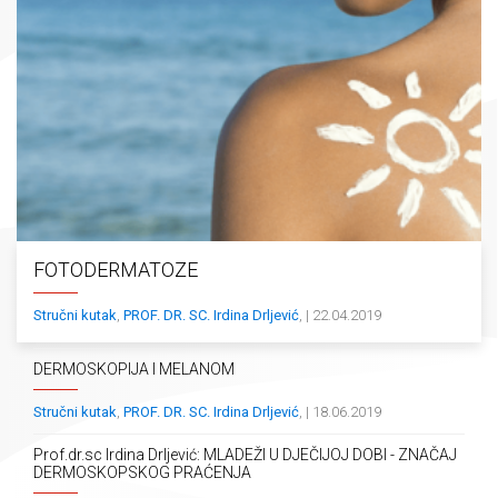
FOTODERMATOZE
Stručni kutak
,
PROF. DR. SC. Irdina Drljević
, | 22.04.2019
DERMOSKOPIJA I MELANOM
Stručni kutak
,
PROF. DR. SC. Irdina Drljević
, | 18.06.2019
Prof.dr.sc Irdina Drljević: MLADEŽI U DJEČIJOJ DOBI - ZNAČAJ
DERMOSKOPSKOG PRAĆENJA