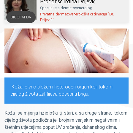
Prof.dr.sc Irdina Drljević
Specijalista dermatovenerolog
Privatna dermatovenerološka ordinacija "Dr.
BIOGRAFIJA
Drljević"
Koža je vrlo složen i heterogen organ koji tokom
cijelog života zahtijeva posebnu brigu.
Koža se mijenja fiziološki tj. stari, a sa druge strane, tokom
cijelog života podložna je brojnim vanjskim negativnim i
štetnim utjecajima poput UV zračenja, duhanskog dima,