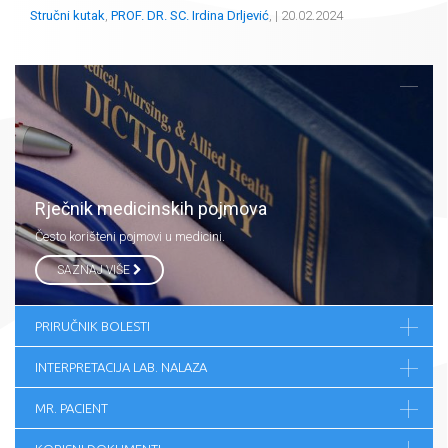
Stručni kutak
,
PROF. DR. SC. Irdina Drljević
, | 20.02.2024
Rječnik medicinskih pojmova
Često korišteni pojmovi u medicini.
SAZNAJ VIŠE
PRIRUČNIK BOLESTI
INTERPRETACIJA LAB. NALAZA
MR. PACIENT