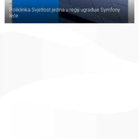
Poliklinika Svjetlost jedina u regiji ugrađuje Symfony
leće