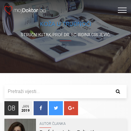
KOŽA U TRUDNOĆI
STRUČNI KUTAK
,
PROF. DR. SC. IRDINA DRLJEVIĆ
,
08
JAN
2019
AUTOR ČLANKA