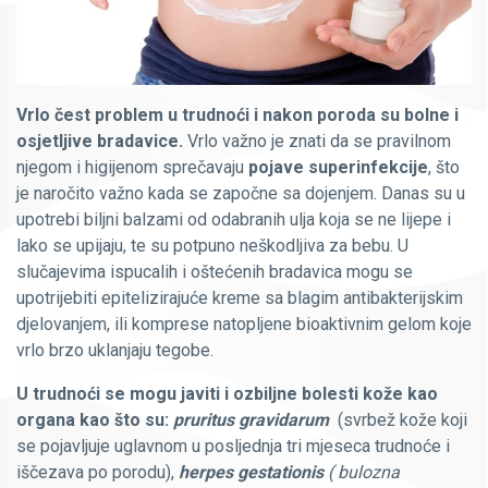
Vrlo čest problem u trudnoći i nakon poroda su bolne i
osjetljive bradavice.
Vrlo važno je znati da se pravilnom
njegom i higijenom sprečavaju
pojave superinfekcije
, što
je naročito važno kada se započne sa dojenjem. Danas su u
upotrebi biljni balzami od odabranih ulja koja se ne lijepe i
lako se upijaju, te su potpuno neškodljiva za bebu. U
slučajevima ispucalih i oštećenih bradavica mogu se
upotrijebiti epitelizirajuće kreme sa blagim antibakterijskim
djelovanjem, ili komprese natopljene bioaktivnim gelom koje
vrlo brzo uklanjaju tegobe.
U trudnoći se mogu javiti i ozbiljne bolesti kože kao
organa kao što su:
pruritus gravidarum
(svrbež kože koji
se pojavljuje uglavnom u posljednja tri mjeseca trudnoće i
iščezava po porodu),
herpes gestationis
( bulozna