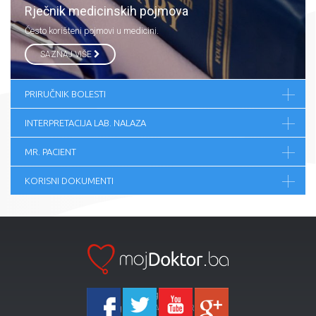
Rječnik medicinskih pojmova
Često korišteni pojmovi u medicini.
SAZNAJ VIŠE
PRIRUČNIK BOLESTI
INTERPRETACIJA LAB. NALAZA
MR. PACIENT
KORISNI DOKUMENTI
Ka-Agencija
Copyright 2026 All Right Reserved