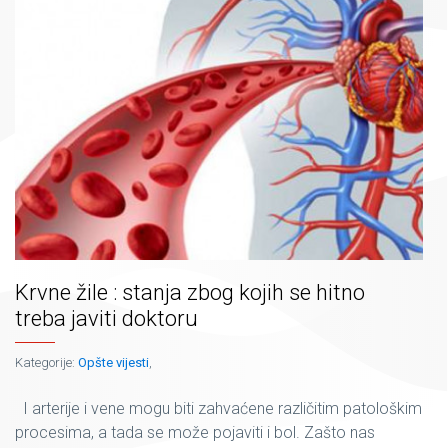
Krvne žile : stanja zbog kojih se hitno
treba javiti doktoru
Kategorije:
Opšte vijesti
,
I arterije i vene mogu biti zahvaćene različitim patološkim
procesima, a tada se može pojaviti i bol. Zašto nas