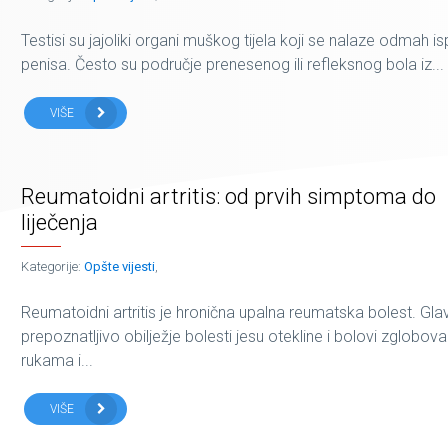
Testisi su jajoliki organi muškog tijela koji se nalaze odmah i
penisa. Često su područje prenesenog ili refleksnog bola iz...
VIŠE
Reumatoidni artritis: od prvih simptoma do
liječenja
Kategorije:
Opšte vijesti
,
Reumatoidni artritis je hronična upalna reumatska bolest. Gla
prepoznatljivo obilježje bolesti jesu otekline i bolovi zglobov
rukama i...
VIŠE