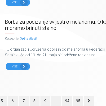
VIŠE
Borba za podizanje svijesti o melanomu: O k
moramo brinuti stalno
Kategorije:
Opšte vijesti
,
U organizaciji Udruženja oboljelih od melanoma u Federaciji 
Sarajevu će od 19. do 21. maja biti održana regionalna...
VIŠE
5
6
7
8
9
...
94
95