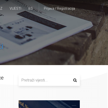
-Z
VIJESTI
BS
Prijava / Registracija
i
ce