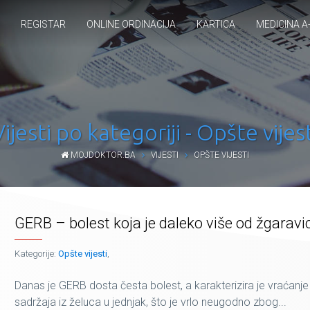
REGISTAR
ONLINE ORDINACIJA
KARTICA
MEDICINA A
Vijesti po kategoriji - Opšte vijest
MOJDOKTOR.BA
VIJESTI
OPŠTE VIJESTI
GERB – bolest koja je daleko više od žgaravi
Kategorije:
Opšte vijesti
,
Danas je GERB dosta česta bolest, a karakterizira je vraćanje
sadržaja iz želuca u jednjak, što je vrlo neugodno zbog...