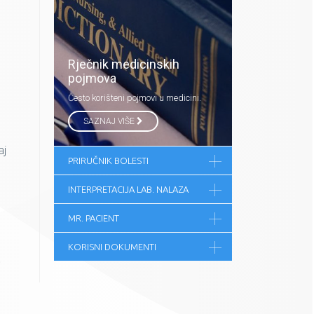
Rječnik medicinskih
pojmova
Često korišteni pojmovi u medicini.
SAZNAJ VIŠE
aj
PRIRUČNIK BOLESTI
INTERPRETACIJA LAB. NALAZA
MR. PACIENT
KORISNI DOKUMENTI
o