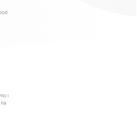
spod
vno i
a na