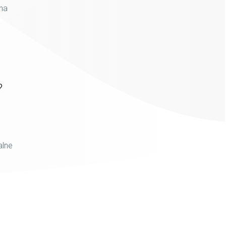
 na
?
alne