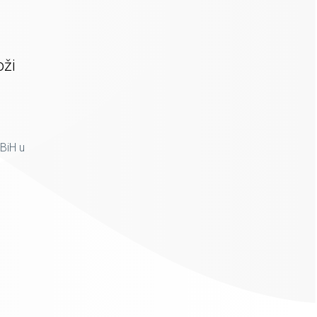
oži
BiH u