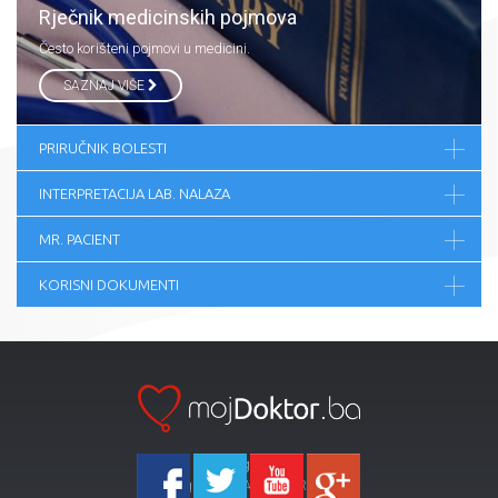
Rječnik medicinskih pojmova
Često korišteni pojmovi u medicini.
SAZNAJ VIŠE
PRIRUČNIK BOLESTI
INTERPRETACIJA LAB. NALAZA
MR. PACIENT
KORISNI DOKUMENTI
Ka-Agencija
Copyright 2026 All Right Reserved