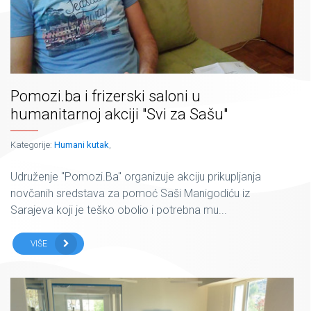
Pomozi.ba i frizerski saloni u
humanitarnoj akciji "Svi za Sašu"
Kategorije:
Humani kutak
,
Udruženje "Pomozi.Ba" organizuje akciju prikupljanja
novčanih sredstava za pomoć Saši Manigodiću iz
Sarajeva koji je teško obolio i potrebna mu...
VIŠE