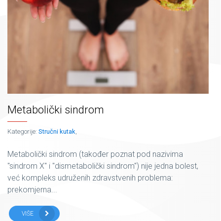
Metabolički sindrom
Kategorije:
Stručni kutak
,
Metabolički sindrom (također poznat pod nazivima
"sindrom X" i "dismetabolički sindrom") nije jedna bolest,
već kompleks udruženih zdravstvenih problema:
prekomjerna...
VIŠE