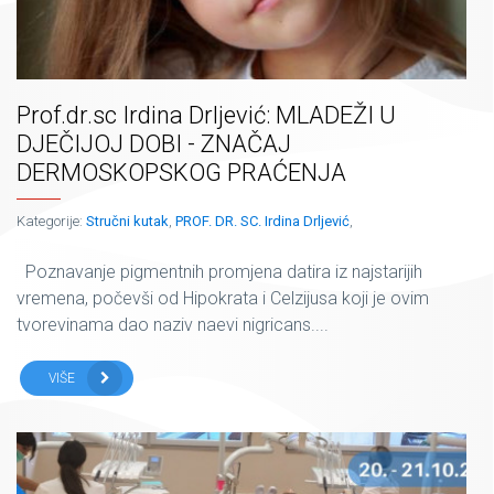
Prof.dr.sc Irdina Drljević: MLADEŽI U
DJEČIJOJ DOBI - ZNAČAJ
DERMOSKOPSKOG PRAĆENJA
Kategorije:
Stručni kutak
,
PROF. DR. SC. Irdina Drljević
,
Poznavanje pigmentnih promjena datira iz najstarijih
vremena, počevši od Hipokrata i Celzijusa koji je ovim
tvorevinama dao naziv naevi nigricans....
VIŠE