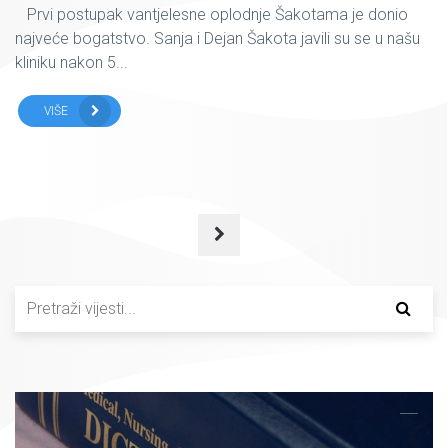
Prvi postupak vantjelesne oplodnje Šakotama je donio
najveće bogatstvo. Sanja i Dejan Šakota javili su se u našu
kliniku nakon 5...
VIŠE