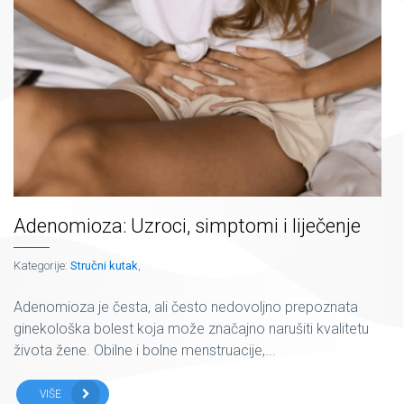
Adenomioza: Uzroci, simptomi i liječenje
Kategorije:
Stručni kutak
,
Adenomioza je česta, ali često nedovoljno prepoznata
ginekološka bolest koja može značajno narušiti kvalitetu
života žene. Obilne i bolne menstruacije,...
VIŠE