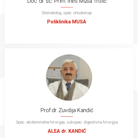
Doc. dr. sc. Prim. Ines Musa Trolić
Stomatolog, spec. ortodoncije
Poliklinika MUSA
Prof.dr. Zuvdija Kandić
Spec. abdominalne hirurgije, subspec. digestivna hirurgija
ALEA dr. KANDIĆ